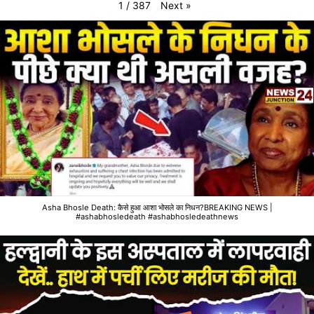
Next
»
1
/
387
Asha Bhosle Death: कैसे हुआ आशा भोसले का निधन?BREAKING NEWS |
#ashabhosledeath #ashabhosledeathnews