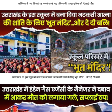
ऋषिकेश में गंगा किनारे यह करते पकड़े गए पति-पत्नी, उल्टा पुलिस को दिखाई धौंस!
उत्तराखंड के इस स्कूल में बना दिया भटकती आत्मा की शांति के लिए 'भूत मंदिर'...और दे दी बलि!