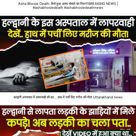
Asha Bhosle Death: कैसे हुआ आशा भोसले का निधन?BREAKING NEWS |
#ashabhosledeath #ashabhosledeathnews
हल्द्वानी अस्पताल में लापरवाही की हद... हाथ में पर्ची लिए मरीज की मौत! Uttarakhand news