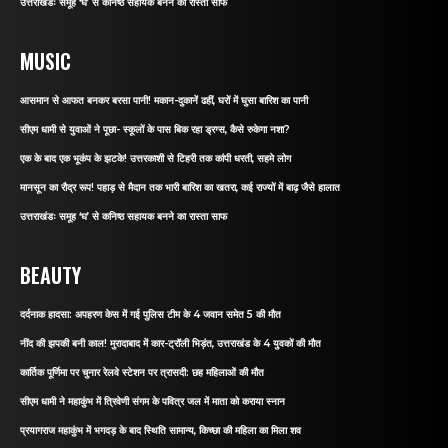
उत्तराखंडः समूह ‘घ’ से कनिष्ठ सहायक बनने का रास्ता साफ
MUSIC
आसमान से आफत बनकर बरसा पानी! मकान-दुकानें ढहीं, घरों में घुसा बारिश का पानी
सीएम धामी से युवाओं ने पूछा- स्कूलों के पास बिक रहा ड्रग्स, कैसे रुकेगा नशा?
एक के बाद एक भूकंप के झटके! उत्तरकाशी से टिहरी तक कांपी धरती, सहमे लोग
मानसून का रौद्र रूप! पहाड़ से मैदान तक भारी बारिश का खतरा, कई राज्यों में बाढ़ जैसे हालात
उत्तराखंडः समूह ‘घ’ से कनिष्ठ सहायक बनने का रास्ता साफ
BEAUTY
दर्दनाक हादसा: अपहरण केस में गई पुलिस टीम के 4 जवान समेत 5 की मौत
नींद की झपकी बनी काल! मुरादाबाद में कार-ट्रॉली भिड़ंत, उत्तराखंड के 4 युवकों की मौत
कार्तिक पूर्णिमा पर चुनार रेलवे स्टेशन पर त्रासदी: छह महिलाओं की मौत
सीएम धामी ने महाकुंभ में त्रिवेणी संगम के पवित्र जल में माता को कराया स्नान
प्रयागराज महाकुंभ में भगदड़ के बाद स्थिति सामान्य, किच्छा की महिला का मिला शव