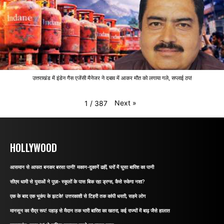
उत्तराखंड में इंडेन गैस एजेंसी मैनेजर ने दबाव में आकर मौत को लगाया गले, सप्लाई ठप!
Next
»
1
/
387
HOLLYWOOD
आसमान से आफत बनकर बरसा पानी! मकान-दुकानें ढहीं, घरों में घुसा बारिश का पानी
सीएम धामी से युवाओं ने पूछा- स्कूलों के पास बिक रहा ड्रग्स, कैसे रुकेगा नशा?
एक के बाद एक भूकंप के झटके! उत्तरकाशी से टिहरी तक कांपी धरती, सहमे लोग
मानसून का रौद्र रूप! पहाड़ से मैदान तक भारी बारिश का खतरा, कई राज्यों में बाढ़ जैसे हालात