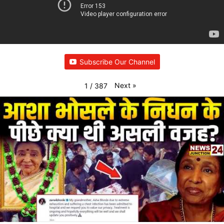
Subscribe Our Channel
Next
»
1
/
387