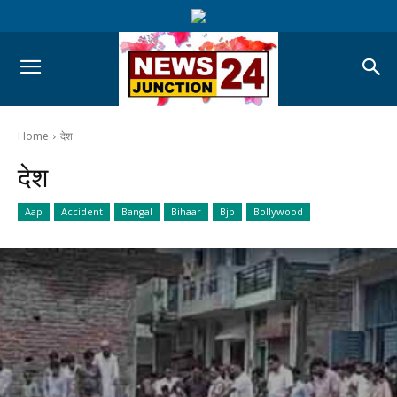
Home
देश
देश
Aap
Accident
Bangal
Bihaar
Bjp
Bollywood