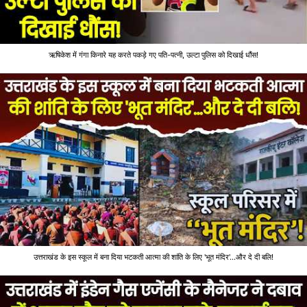
ऋषिकेश में गंगा किनारे यह करते पकड़े गए पति-पत्नी, उल्टा पुलिस को दिखाई धौंस!
उत्तराखंड के इस स्कूल में बना दिया भटकती आत्मा की शांति के लिए 'भूत मंदिर'...और दे दी बलि!