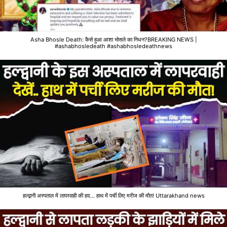
Asha Bhosle Death: कैसे हुआ आशा भोसले का निधन?BREAKING NEWS |
#ashabhosledeath #ashabhosledeathnews
हल्द्वानी अस्पताल में लापरवाही की हद... हाथ में पर्ची लिए मरीज की मौत! Uttarakhand news