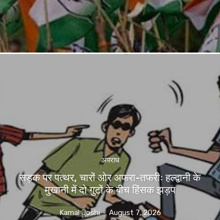
अपराध
सड़क पर पत्थर, चारों ओर अफरा-तफरीः हल्द्वानी के
मुखानी में दो गुटों के बीच हिंसक झड़प
Kamal Joshi
-
August 7, 2026