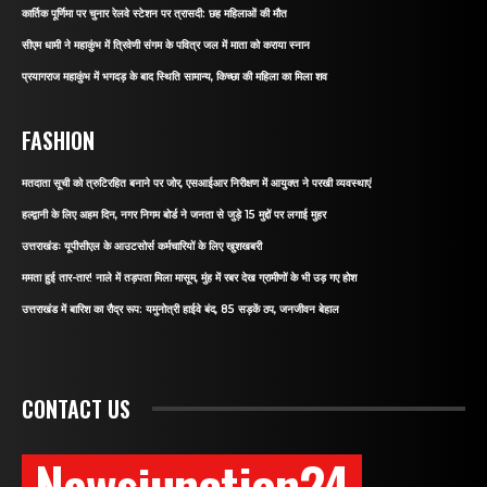
कार्तिक पूर्णिमा पर चुनार रेलवे स्टेशन पर त्रासदी: छह महिलाओं की मौत
सीएम धामी ने महाकुंभ में त्रिवेणी संगम के पवित्र जल में माता को कराया स्नान
प्रयागराज महाकुंभ में भगदड़ के बाद स्थिति सामान्य, किच्छा की महिला का मिला शव
FASHION
मतदाता सूची को त्रुटिरहित बनाने पर जोर, एसआईआर निरीक्षण में आयुक्त ने परखी व्यवस्थाएं
हल्द्वानी के लिए अहम दिन, नगर निगम बोर्ड ने जनता से जुड़े 15 मुद्दों पर लगाई मुहर
उत्तराखंडः यूपीसीएल के आउटसोर्स कर्मचारियों के लिए खुशखबरी
ममता हुई तार-तार! नाले में तड़पता मिला मासूम, मुंह में रबर देख ग्रामीणों के भी उड़ गए होश
उत्तराखंड में बारिश का रौद्र रूप: यमुनोत्री हाईवे बंद, 85 सड़कें ठप, जनजीवन बेहाल
CONTACT US
Newsjunction24