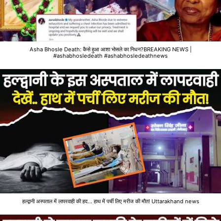
Asha Bhosle Death: कैसे हुआ आशा भोसले का निधन?BREAKING NEWS |
#ashabhosledeath #ashabhosledeathnews
हल्द्वानी अस्पताल में लापरवाही की हद... हाथ में पर्ची लिए मरीज की मौत! Uttarakhand news