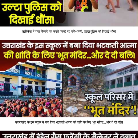
ऋषिकेश में गंगा किनारे यह करते पकड़े गए पति-पत्नी, उल्टा पुलिस को दिखाई धौंस!
उत्तराखंड के इस स्कूल में बना दिया भटकती आत्मा की शांति के लिए 'भूत मंदिर'...और दे दी बलि!