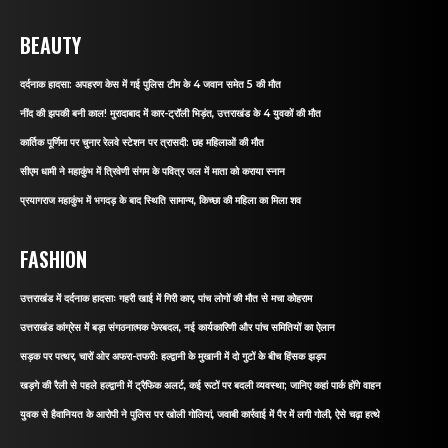
BEAUTY
दर्दनाक हादसा: अपहरण केस में गई पुलिस टीम के 4 जवान समेत 5 की मौत
नींद की झपकी बनी काल! मुरादाबाद में कार-ट्रॉली भिड़ंत, उत्तराखंड के 4 युवकों की मौत
कार्तिक पूर्णिमा पर चुनार रेलवे स्टेशन पर त्रासदी: छह महिलाओं की मौत
सीएम धामी ने महाकुंभ में त्रिवेणी संगम के पवित्र जल में माता को कराया स्नान
प्रयागराज महाकुंभ में भगदड़ के बाद स्थिति सामान्य, किच्छा की महिला का मिला शव
FASHION
उत्तराखंड में दर्दनाक हादसाः गहरी खाई में गिरी कार, पांच लोगों की मौत से मचा कोहराम
उत्तराखंड कांग्रेस में बड़ा संगठनात्मक फेरबदल, नई कार्यकारिणी और पांच समितियों का ऐलान
सड़क पर पत्थर, चारों ओर अफरा-तफरीः हल्द्वानी के मुखानी में दो गुटों के बीच हिंसक झड़प
खड़गे की रैली से पहले हल्द्वानी में ट्रैफिक अलर्ट, कई रूटों पर बदली व्यवस्था; जानिए कहां पार्क होंगे वाहन
युवक से हैवानियत के आरोपी ने पुलिस पर खोली गोलियां, जवाबी कार्रवाई में पैर में लगी गोली, ऐसे चढ़ा हत्थे