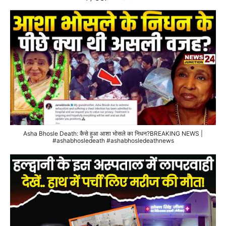
Asha Bhosle Death: कैसे हुआ आशा भोसले का निधन?BREAKING NEWS |
#ashabhosledeath #ashabhosledeathnews