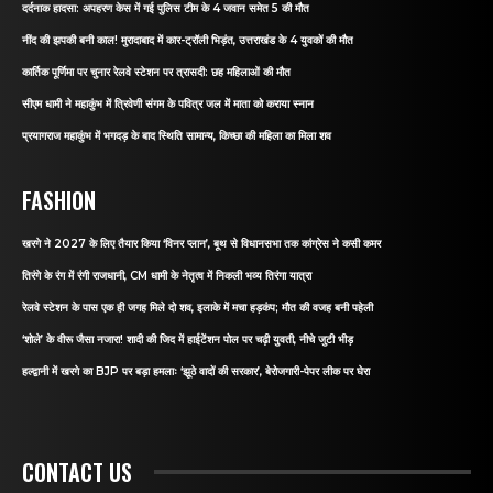
दर्दनाक हादसा: अपहरण केस में गई पुलिस टीम के 4 जवान समेत 5 की मौत
नींद की झपकी बनी काल! मुरादाबाद में कार-ट्रॉली भिड़ंत, उत्तराखंड के 4 युवकों की मौत
कार्तिक पूर्णिमा पर चुनार रेलवे स्टेशन पर त्रासदी: छह महिलाओं की मौत
सीएम धामी ने महाकुंभ में त्रिवेणी संगम के पवित्र जल में माता को कराया स्नान
प्रयागराज महाकुंभ में भगदड़ के बाद स्थिति सामान्य, किच्छा की महिला का मिला शव
FASHION
खरगे ने 2027 के लिए तैयार किया ‘विनर प्लान’, बूथ से विधानसभा तक कांग्रेस ने कसी कमर
तिरंगे के रंग में रंगी राजधानी, CM धामी के नेतृत्व में निकली भव्य तिरंगा यात्रा
रेलवे स्टेशन के पास एक ही जगह मिले दो शव, इलाके में मचा हड़कंप; मौत की वजह बनी पहेली
‘शोले’ के वीरू जैसा नजारा! शादी की जिद में हाईटेंशन पोल पर चढ़ी युवती, नीचे जुटी भीड़
हल्द्वानी में खरगे का BJP पर बड़ा हमलाः ‘झूठे वादों की सरकार’, बेरोजगारी-पेपर लीक पर घेरा
CONTACT US