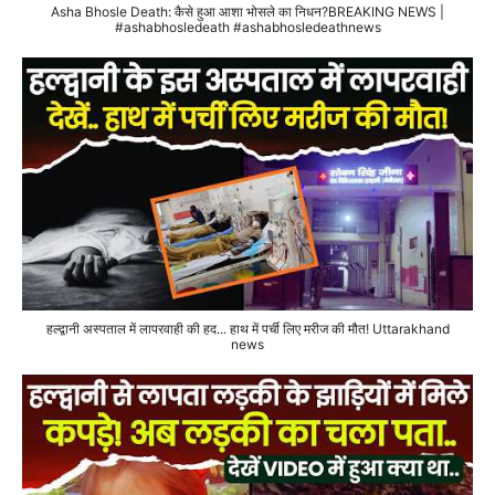
Asha Bhosle Death: कैसे हुआ आशा भोसले का निधन?BREAKING NEWS |
#ashabhosledeath #ashabhosledeathnews
हल्द्वानी अस्पताल में लापरवाही की हद... हाथ में पर्ची लिए मरीज की मौत! Uttarakhand
news