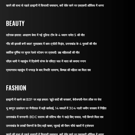
खरगे की सभा से पहले हल्द्वानी में सियासी घमासान, बसें रोके जाने पर एसएसपी ऑफिस में धरना
BEAUTY
दर्दनाक हादसा: अपहरण केस में गई पुलिस टीम के 4 जवान समेत 5 की मौत
नींद की झपकी बनी काल! मुरादाबाद में कार-ट्रॉली भिड़ंत, उत्तराखंड के 4 युवकों की मौत
कार्तिक पूर्णिमा पर चुनार रेलवे स्टेशन पर त्रासदी: छह महिलाओं की मौत
सीएम धामी ने महाकुंभ में त्रिवेणी संगम के पवित्र जल में माता को कराया स्नान
प्रयागराज महाकुंभ में भगदड़ के बाद स्थिति सामान्य, किच्छा की महिला का मिला शव
FASHION
हल्द्वानी में खरगे का BJP पर बड़ा हमलाः ‘झूठे वादों की सरकार’, बेरोजगारी-पेपर लीक पर घेरा
भू कानून उल्लंघन पर नैनीताल में बड़ी कार्रवाई, 14 मामलों में 304 नाली जमीन सरकार में निहित
उत्तराखंड में सनसनीः BDC सदस्य की संदिग्ध मौत ने खड़े किए सवाल, नदी किनारे मिला शव
उत्तराखंड के लाखों पेंशनरों के लिए बड़ी खबर, जुलाई की पेंशन सीधे खातों में ट्रांसफर
खरगे की सभा से पहले हल्द्वानी में सियासी घमासान, बसें रोके जाने पर एसएसपी ऑफिस में धरना