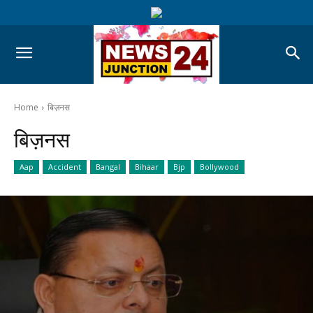
Home
बिज़नस
बिज़नस
Aap
Accident
Bangal
Bihaar
Bjp
Bollywood