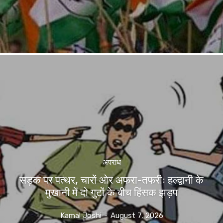
अपराध
सड़क पर पत्थर, चारों ओर अफरा-तफरीः हल्द्वानी के
मुखानी में दो गुटों के बीच हिंसक झड़प
Kamal Joshi
-
August 7, 2026