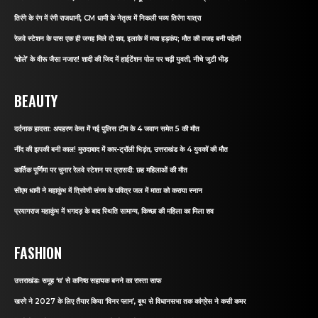
तिरंगे के रंग में रंगी राजधानी, CM धामी के नेतृत्व में निकली भव्य तिरंगा यात्रा
रेलवे स्टेशन के पास एक ही जगह मिले दो शव, इलाके में मचा हड़कंप; मौत की वजह बनी पहेली
‘शोले’ के वीरू जैसा नजारा! शादी की जिद में हाईटेंशन पोल पर चढ़ी युवती, नीचे जुटी भीड़
BEAUTY
दर्दनाक हादसा: अपहरण केस में गई पुलिस टीम के 4 जवान समेत 5 की मौत
नींद की झपकी बनी काल! मुरादाबाद में कार-ट्रॉली भिड़ंत, उत्तराखंड के 4 युवकों की मौत
कार्तिक पूर्णिमा पर चुनार रेलवे स्टेशन पर त्रासदी: छह महिलाओं की मौत
सीएम धामी ने महाकुंभ में त्रिवेणी संगम के पवित्र जल में माता को कराया स्नान
प्रयागराज महाकुंभ में भगदड़ के बाद स्थिति सामान्य, किच्छा की महिला का मिला शव
FASHION
उत्तराखंडः समूह ‘घ’ से कनिष्ठ सहायक बनने का रास्ता साफ
खरगे ने 2027 के लिए तैयार किया ‘विनर प्लान’, बूथ से विधानसभा तक कांग्रेस ने कसी कमर