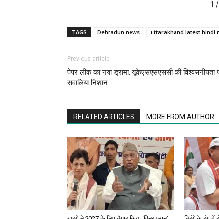
1
/
TAGS
Dehradun news
uttarakhand latest hindi
Previous article
पेपर लीक का नया ड्रामा: यूकेएसएसएससी की विश्वसनीयता 
सवालिया निशान
RELATED ARTICLES
MORE FROM AUTHOR
खरगे ने 2027 के लिए तैयार किया ‘विनर प्लान’,
तिरंगे के रंग मे