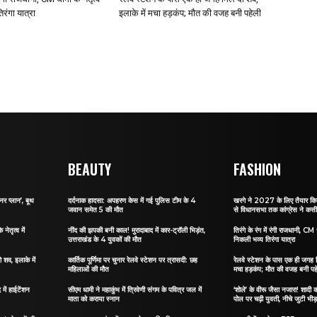
िरंगा यात्रा
इलाके में मचा हड़कंप; मौत की वजह बनी पहेली
BEAUTY
FASHION
र प्लान’, बूथ
दर्दनाक हादसा: अपहरण केस में गई पुलिस टीम के 4
खरगे ने 2027 के लिए तैयार किया
जवान समेत 5 की मौत
से विधानसभा तक कांग्रेस ने कस
नेतृत्व में
नींद की झपकी बनी काल! मुरादाबाद में कार-ट्रॉली भिड़ंत,
तिरंगे के रंग में रंगी राजधानी, CM ध
उत्तराखंड के 4 युवकों की मौत
निकली भव्य तिरंगा यात्रा
 शव, इलाके में
कार्तिक पूर्णिमा पर चुनार रेलवे स्टेशन पर त्रासदी: छह
रेलवे स्टेशन के पास एक ही जगह म
महिलाओं की मौत
मचा हड़कंप; मौत की वजह बनी पह
में हाईटेंशन
सीएम धामी ने महाकुंभ में त्रिवेणी संगम के पवित्र जल में
‘शोले’ के वीरू जैसा नजारा! शादी क
माता को कराया स्नान
पोल पर चढ़ी युवती, नीचे जुटी भीड