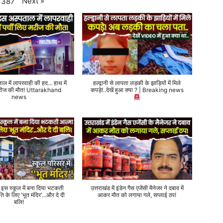
Next
»
387
ताल में लापरवाही की हद... हाथ में
हल्द्वानी से लापता लड़की के झाड़ियों में मिले
 मरीज की मौत! Uttarakhand
कपड़े!..देखें हुआ क्या ? | Breaking news
news
े इस स्कूल में बना दिया भटकती
उत्तराखंड में इंडेन गैस एजेंसी मैनेजर ने दबाव में
ति के लिए 'भूत मंदिर'...और दे दी
आकर मौत को लगाया गले, सप्लाई ठप!
बलि!