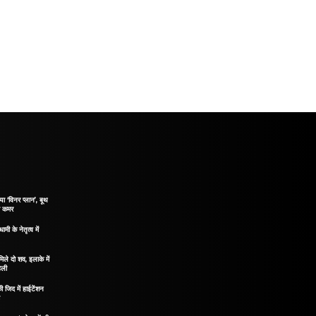
 ‘विनर प्लान’, बूथ
ी कमर
ामी के नेतृत्व में
िले दो शव, इलाके में
ेली
ी जिद में हाईटेंशन
़