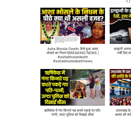
1
/
Asha Bhosle Death: कैसे हुआ आशा
हल्द्वानी अस्प
भोसले का निधन?BREAKING NEWS |
पर्ची लिए
#ashabhosledeath
#ashabhosledeathnews
ऋषिकेश में गंगा किनारे यह करते पकड़े गए पति-
उत्तराखंड क
पत्नी, उल्टा पुलिस को दिखाई धौंस!
आत्मा की शां