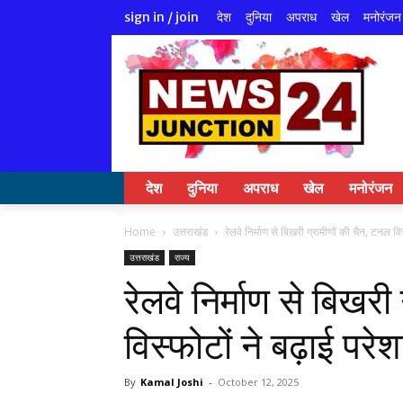
देश
दुनिया
अपराध
खेल
मनोरंजन
sign in / join
देश
दुनिया
अपराध
खेल
मनोरंजन
Home
उत्तराखंड
रेलवे निर्माण से बिखरी ग्रामीणों की चैन, टनल विस
उत्तराखंड
राज्य
रेलवे निर्माण से बिखरी
विस्फोटों ने बढ़ाई परेश
By
Kamal Joshi
-
October 12, 2025