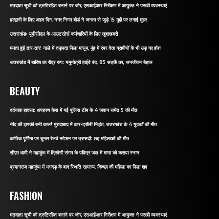
मतदाता सूची को त्रुटिरहित बनाने पर जोर, एसआईआर निरीक्षण में आयुक्त ने परखी व्यवस्थाएं
हल्द्वानी के लिए अहम दिन, नगर निगम बोर्ड ने जनता से जुड़े 15 मुद्दों पर लगाई मुहर
उत्तराखंडः यूपीसीएल के आउटसोर्स कर्मचारियों के लिए खुशखबरी
ममता हुई तार-तार! नाले में तड़पता मिला मासूम, मुंह में रबर देख ग्रामीणों के भी उड़ गए होश
उत्तराखंड में बारिश का रौद्र रूप: यमुनोत्री हाईवे बंद, 85 सड़कें ठप, जनजीवन बेहाल
BEAUTY
दर्दनाक हादसा: अपहरण केस में गई पुलिस टीम के 4 जवान समेत 5 की मौत
नींद की झपकी बनी काल! मुरादाबाद में कार-ट्रॉली भिड़ंत, उत्तराखंड के 4 युवकों की मौत
कार्तिक पूर्णिमा पर चुनार रेलवे स्टेशन पर त्रासदी: छह महिलाओं की मौत
सीएम धामी ने महाकुंभ में त्रिवेणी संगम के पवित्र जल में माता को कराया स्नान
प्रयागराज महाकुंभ में भगदड़ के बाद स्थिति सामान्य, किच्छा की महिला का मिला शव
FASHION
मतदाता सूची को त्रुटिरहित बनाने पर जोर, एसआईआर निरीक्षण में आयुक्त ने परखी व्यवस्थाएं