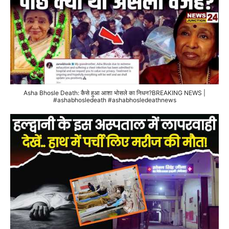
Asha Bhosle Death: कैसे हुआ आशा भोसले का निधन?BREAKING NEWS |
#ashabhosledeath #ashabhosledeathnews