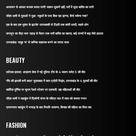
आसमान से आफत बनकर बरसा पानी! मकान-दुकानें ढहीं, घरों में घुसा बारिश का पानी
सीएम धामी से युवाओं ने पूछा- स्कूलों के पास बिक रहा ड्रग्स, कैसे रुकेगा नशा?
एक के बाद एक भूकंप के झटके! उत्तरकाशी से टिहरी तक कांपी धरती, सहमे लोग
मानसून का रौद्र रूप! पहाड़ से मैदान तक भारी बारिश का खतरा, कई राज्यों में बाढ़ जैसे हालात
उत्तराखंडः समूह ‘घ’ से कनिष्ठ सहायक बनने का रास्ता साफ
BEAUTY
दर्दनाक हादसा: अपहरण केस में गई पुलिस टीम के 4 जवान समेत 5 की मौत
नींद की झपकी बनी काल! मुरादाबाद में कार-ट्रॉली भिड़ंत, उत्तराखंड के 4 युवकों की मौत
कार्तिक पूर्णिमा पर चुनार रेलवे स्टेशन पर त्रासदी: छह महिलाओं की मौत
सीएम धामी ने महाकुंभ में त्रिवेणी संगम के पवित्र जल में माता को कराया स्नान
प्रयागराज महाकुंभ में भगदड़ के बाद स्थिति सामान्य, किच्छा की महिला का मिला शव
FASHION