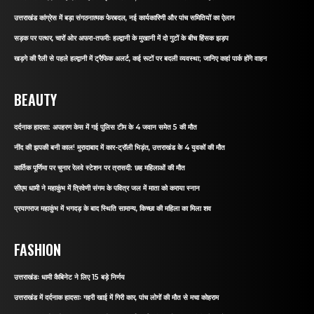
उत्तराखंड कांग्रेस में बड़ा संगठनात्मक फेरबदल, नई कार्यकारिणी और पांच समितियों का ऐलान
सड़क पर पत्थर, चारों ओर अफरा-तफरीः हल्द्वानी के मुखानी में दो गुटों के बीच हिंसक झड़प
खड़गे की रैली से पहले हल्द्वानी में ट्रैफिक अलर्ट, कई रूटों पर बदली व्यवस्था; जानिए कहां पार्क होंगे वाहन
BEAUTY
दर्दनाक हादसा: अपहरण केस में गई पुलिस टीम के 4 जवान समेत 5 की मौत
नींद की झपकी बनी काल! मुरादाबाद में कार-ट्रॉली भिड़ंत, उत्तराखंड के 4 युवकों की मौत
कार्तिक पूर्णिमा पर चुनार रेलवे स्टेशन पर त्रासदी: छह महिलाओं की मौत
सीएम धामी ने महाकुंभ में त्रिवेणी संगम के पवित्र जल में माता को कराया स्नान
प्रयागराज महाकुंभ में भगदड़ के बाद स्थिति सामान्य, किच्छा की महिला का मिला शव
FASHION
उत्तराखंडः धामी कैबिनेट ने लिए 15 बड़े निर्णय
उत्तराखंड में दर्दनाक हादसाः गहरी खाई में गिरी कार, पांच लोगों की मौत से मचा कोहराम