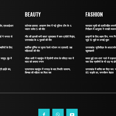
BEAUTY
FASHION
र जोर, एसआईआर
दर्दनाक हादसा: अपहरण केस में गई पुलिस टीम के 4
मतदाता सूची को त्रुटिरहित बन
जवान समेत 5 की मौत
निरीक्षण में आयुक्त ने परखी व्यवस्
र्ड ने जनता से
नींद की झपकी बनी काल! मुरादाबाद में कार-ट्रॉली भिड़ंत,
हल्द्वानी के लिए अहम दिन, नगर नि
उत्तराखंड के 4 युवकों की मौत
जुड़े 15 मुद्दों पर लगाई मुहर
ारियों के लिए
कार्तिक पूर्णिमा पर चुनार रेलवे स्टेशन पर त्रासदी: छह
उत्तराखंडः यूपीसीएल के आउटसोर्स
महिलाओं की मौत
खुशखबरी
ासूम, मुंह में
सीएम धामी ने महाकुंभ में त्रिवेणी संगम के पवित्र जल में
ममता हुई तार-तार! नाले में तड़पता 
माता को कराया स्नान
रबर देख ग्रामीणों के भी उड़ गए ह
री हाईवे बंद,
प्रयागराज महाकुंभ में भगदड़ के बाद स्थिति सामान्य,
उत्तराखंड में बारिश का रौद्र रूप: य
किच्छा की महिला का मिला शव
85 सड़कें ठप, जनजीवन बेहाल