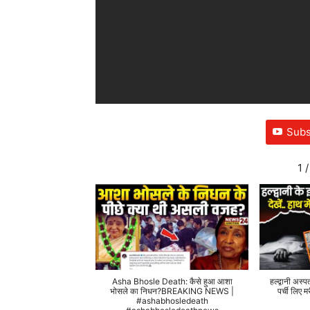
Subs
1
/
Asha Bhosle Death: कैसे हुआ आशा
हल्द्वानी अस्प
भोसले का निधन?BREAKING NEWS |
पर्ची लिए
#ashabhosledeath