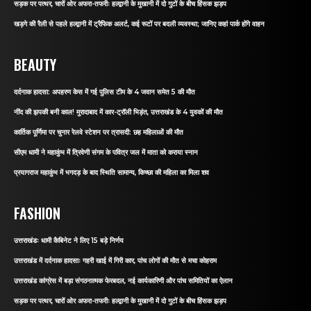
सड़क पर पत्थर, चारों ओर अफरा-तफरीः हल्द्वानी के मुखानी में दो गुटों के बीच हिंसक झड़प
खड़गे की रैली से पहले हल्द्वानी में ट्रैफिक अलर्ट, कई रूटों पर बदली व्यवस्था; जानिए कहां पार्क होंगे वाहन
BEAUTY
दर्दनाक हादसा: अपहरण केस में गई पुलिस टीम के 4 जवान समेत 5 की मौत
नींद की झपकी बनी काल! मुरादाबाद में कार-ट्रॉली भिड़ंत, उत्तराखंड के 4 युवकों की मौत
कार्तिक पूर्णिमा पर चुनार रेलवे स्टेशन पर त्रासदी: छह महिलाओं की मौत
सीएम धामी ने महाकुंभ में त्रिवेणी संगम के पवित्र जल में माता को कराया स्नान
प्रयागराज महाकुंभ में भगदड़ के बाद स्थिति सामान्य, किच्छा की महिला का मिला शव
FASHION
उत्तराखंडः धामी कैबिनेट ने लिए 15 बड़े निर्णय
उत्तराखंड में दर्दनाक हादसाः गहरी खाई में गिरी कार, पांच लोगों की मौत से मचा कोहराम
उत्तराखंड कांग्रेस में बड़ा संगठनात्मक फेरबदल, नई कार्यकारिणी और पांच समितियों का ऐलान
सड़क पर पत्थर, चारों ओर अफरा-तफरीः हल्द्वानी के मुखानी में दो गुटों के बीच हिंसक झड़प