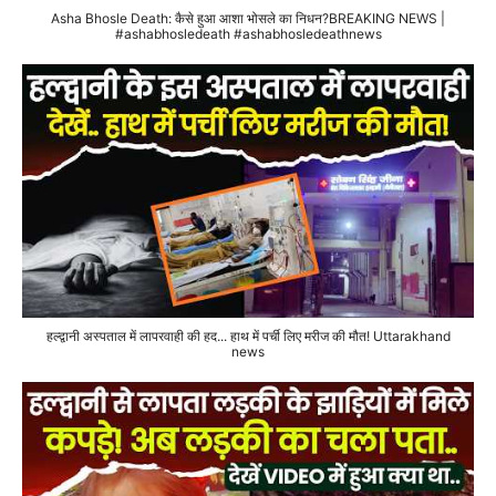
Asha Bhosle Death: कैसे हुआ आशा भोसले का निधन?BREAKING NEWS |
#ashabhosledeath #ashabhosledeathnews
हल्द्वानी अस्पताल में लापरवाही की हद... हाथ में पर्ची लिए मरीज की मौत! Uttarakhand
news