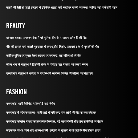
खड़गे की रैली से पहले हल्द्वानी में ट्रैफिक अलर्ट, कई रूटों पर बदली व्यवस्था; जानिए कहां पार्क होंगे वाहन
BEAUTY
दर्दनाक हादसा: अपहरण केस में गई पुलिस टीम के 4 जवान समेत 5 की मौत
नींद की झपकी बनी काल! मुरादाबाद में कार-ट्रॉली भिड़ंत, उत्तराखंड के 4 युवकों की मौत
कार्तिक पूर्णिमा पर चुनार रेलवे स्टेशन पर त्रासदी: छह महिलाओं की मौत
सीएम धामी ने महाकुंभ में त्रिवेणी संगम के पवित्र जल में माता को कराया स्नान
प्रयागराज महाकुंभ में भगदड़ के बाद स्थिति सामान्य, किच्छा की महिला का मिला शव
FASHION
उत्तराखंडः धामी कैबिनेट ने लिए 15 बड़े निर्णय
उत्तराखंड में दर्दनाक हादसाः गहरी खाई में गिरी कार, पांच लोगों की मौत से मचा कोहराम
उत्तराखंड कांग्रेस में बड़ा संगठनात्मक फेरबदल, नई कार्यकारिणी और पांच समितियों का ऐलान
सड़क पर पत्थर, चारों ओर अफरा-तफरीः हल्द्वानी के मुखानी में दो गुटों के बीच हिंसक झड़प