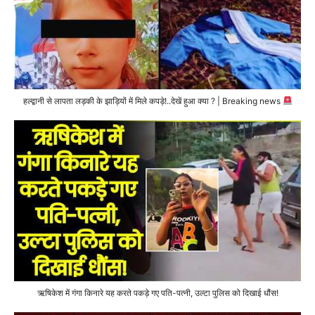
हल्द्वानी से लापता लड़की के झाड़ियों में मिले कपड़े!..देखें हुआ क्या ? | Breaking news
ऋषिकेश में गंगा किनारे यह करते पकड़े गए पति-पत्नी, उल्टा पुलिस को दिखाई धौंस!