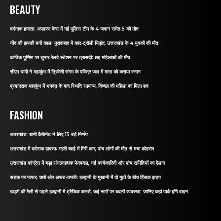
BEAUTY
दर्दनाक हादसा: अपहरण केस में गई पुलिस टीम के 4 जवान समेत 5 की मौत
नींद की झपकी बनी काल! मुरादाबाद में कार-ट्रॉली भिड़ंत, उत्तराखंड के 4 युवकों की मौत
कार्तिक पूर्णिमा पर चुनार रेलवे स्टेशन पर त्रासदी: छह महिलाओं की मौत
सीएम धामी ने महाकुंभ में त्रिवेणी संगम के पवित्र जल में माता को कराया स्नान
प्रयागराज महाकुंभ में भगदड़ के बाद स्थिति सामान्य, किच्छा की महिला का मिला शव
FASHION
उत्तराखंडः धामी कैबिनेट ने लिए 15 बड़े निर्णय
उत्तराखंड में दर्दनाक हादसाः गहरी खाई में गिरी कार, पांच लोगों की मौत से मचा कोहराम
उत्तराखंड कांग्रेस में बड़ा संगठनात्मक फेरबदल, नई कार्यकारिणी और पांच समितियों का ऐलान
सड़क पर पत्थर, चारों ओर अफरा-तफरीः हल्द्वानी के मुखानी में दो गुटों के बीच हिंसक झड़प
खड़गे की रैली से पहले हल्द्वानी में ट्रैफिक अलर्ट, कई रूटों पर बदली व्यवस्था; जानिए कहां पार्क होंगे वाहन