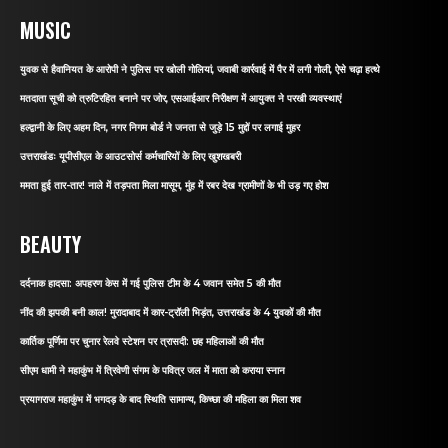
MUSIC
युवक से हैवानियत के आरोपी ने पुलिस पर खोली गोलियां, जवाबी कार्रवाई में पैर में लगी गोली, ऐसे चढ़ा हत्थे
मतदाता सूची को त्रुटिरहित बनाने पर जोर, एसआईआर निरीक्षण में आयुक्त ने परखी व्यवस्थाएं
हल्द्वानी के लिए अहम दिन, नगर निगम बोर्ड ने जनता से जुड़े 15 मुद्दों पर लगाई मुहर
उत्तराखंडः यूपीसीएल के आउटसोर्स कर्मचारियों के लिए खुशखबरी
ममता हुई तार-तार! नाले में तड़पता मिला मासूम, मुंह में रबर देख ग्रामीणों के भी उड़ गए होश
BEAUTY
दर्दनाक हादसा: अपहरण केस में गई पुलिस टीम के 4 जवान समेत 5 की मौत
नींद की झपकी बनी काल! मुरादाबाद में कार-ट्रॉली भिड़ंत, उत्तराखंड के 4 युवकों की मौत
कार्तिक पूर्णिमा पर चुनार रेलवे स्टेशन पर त्रासदी: छह महिलाओं की मौत
सीएम धामी ने महाकुंभ में त्रिवेणी संगम के पवित्र जल में माता को कराया स्नान
प्रयागराज महाकुंभ में भगदड़ के बाद स्थिति सामान्य, किच्छा की महिला का मिला शव