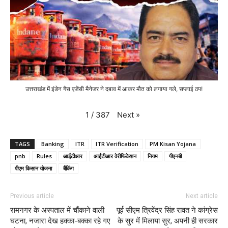
उत्तराखंड में इंडेन गैस एजेंसी मैनेजर ने दबाव में आकर मौत को लगाया गले, सप्लाई ठप!
Next
»
1
/
387
TAGS
Banking
ITR
ITR Verification
PM Kisan Yojana
pnb
Rules
आईटीआर
आईटीआर वेरीफिकेशन
नियम
पीएनबी
पीएम किसान योजना
बैंकिंग
Previous article
Next article
रामनगर के अस्पताल में चौंकाने वाली
पूर्व सीएम त्रिवेंद्र सिंह रावत ने कांग्रेस
घटना, नजारा देख हक्का-बक्का रहे गए
के सुर में मिलाया सुर, अपनी ही सरकार