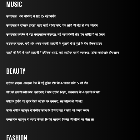
MUSIC
उत्तराखंडः धामी कैबिनेट ने लिए 15 बड़े निर्णय
उत्तराखंड में दर्दनाक हादसाः गहरी खाई में गिरी कार, पांच लोगों की मौत से मचा कोहराम
उत्तराखंड कांग्रेस में बड़ा संगठनात्मक फेरबदल, नई कार्यकारिणी और पांच समितियों का ऐलान
सड़क पर पत्थर, चारों ओर अफरा-तफरीः हल्द्वानी के मुखानी में दो गुटों के बीच हिंसक झड़प
खड़गे की रैली से पहले हल्द्वानी में ट्रैफिक अलर्ट, कई रूटों पर बदली व्यवस्था; जानिए कहां पार्क होंगे वाहन
BEAUTY
दर्दनाक हादसा: अपहरण केस में गई पुलिस टीम के 4 जवान समेत 5 की मौत
नींद की झपकी बनी काल! मुरादाबाद में कार-ट्रॉली भिड़ंत, उत्तराखंड के 4 युवकों की मौत
कार्तिक पूर्णिमा पर चुनार रेलवे स्टेशन पर त्रासदी: छह महिलाओं की मौत
सीएम धामी ने महाकुंभ में त्रिवेणी संगम के पवित्र जल में माता को कराया स्नान
प्रयागराज महाकुंभ में भगदड़ के बाद स्थिति सामान्य, किच्छा की महिला का मिला शव
FASHION