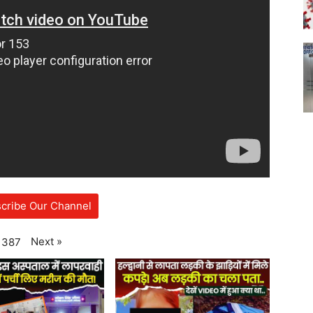
cribe Our Channel
Next
»
387