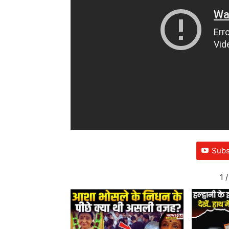
Subs
1
/