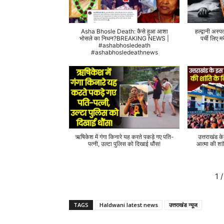
Asha Bhosle Death: कैसे हुआ आशा
हल्द्वानी अस्प
भोसले का निधन?BREAKING NEWS |
पर्ची लिए
#ashabhosledeath
#ashabhosledeathnews
ऋषिकेश में गंगा किनारे यह करते पकड़े गए पति-
उत्तराखंड क
पत्नी, उल्टा पुलिस को दिखाई धौंस!
आत्मा की शां
1
/
TAGS
Haldwani latest news
उत्तराखंड न्यूज