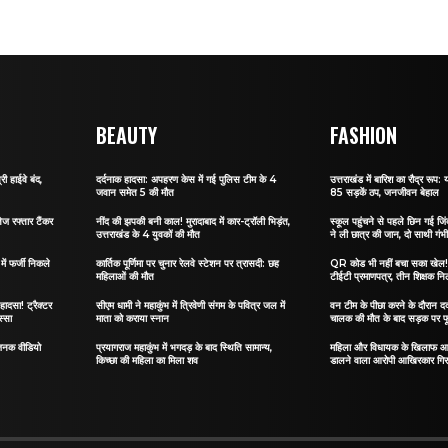
BEAUTY
FASHION
री हाईवे बंद,
दर्दनाक हादसा: अपहरण केस में गई पुलिस टीम के 4
उत्तराखंड में बारिश का रौद्र रूप: य
जवान समेत 5 की मौत
85 सड़कें ठप, जनजीवन बेहाल
ेज रफ्तार टैंकर
नींद की झपकी बनी काल! मुरादाबाद में कार-ट्रॉली भिड़ंत,
स्कूल पहुंचने से पहले छिन गई जिं
उत्तराखंड के 4 युवकों की मौत
ने ली छात्र की जान, दो साथी गंभ
ं फर्जी निकले
कार्तिक पूर्णिमा पर चुनार रेलवे स्टेशन पर त्रासदी: छह
QR कोड भी नहीं बचा सका खेल! जा
महिलाओं की मौत
टीईटी प्रमाणपत्र, तीन शिक्षक नि
हादसा! ट्रैक्टर
सीएम धामी ने महाकुंभ में त्रिवेणी संगम के पवित्र जल में
वन टीम के पीछा करने के दौरान दर्
स्सा
माता को कराया स्नान
चालक की मौत के बाद सड़क पर फू
जनक वीडियो
प्रयागराज महाकुंभ में भगदड़ के बाद स्थिति सामान्य,
महिला और विधायक के खिलाफ आ
किच्छा की महिला का मिला शव
डालने वाला आरोपी आखिरकार गिर