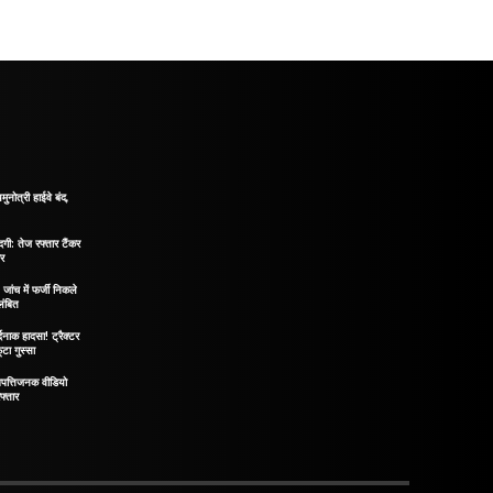
मुनोत्री हाईवे बंद,
दगी: तेज रफ्तार टैंकर
ीर
ंच में फर्जी निकले
लंबित
दनाक हादसा! ट्रैक्टर
टा गुस्सा
पत्तिजनक वीडियो
फ्तार