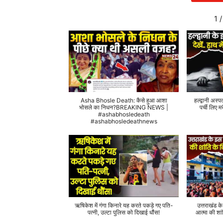
1
/
Asha Bhosle Death: कैसे हुआ आशा
हल्द्वानी अस्प
भोसले का निधन?BREAKING NEWS |
पर्ची लिए
#ashabhosledeath
#ashabhosledeathnews
ऋषिकेश में गंगा किनारे यह करते पकड़े गए पति-
उत्तराखंड क
पत्नी, उल्टा पुलिस को दिखाई धौंस!
आत्मा की शां