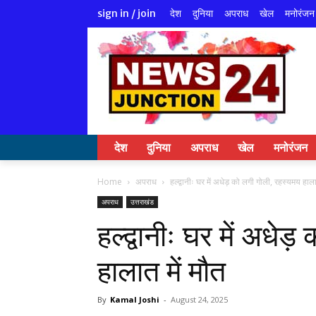
देश
दुनिया
अपराध
खेल
मनोरंजन
sign in / join
देश
दुनिया
अपराध
खेल
मनोरंजन
Home
अपराध
हल्द्वानीः घर में अधेड़ को लगी गोली, रहस्यमय हाला
अपराध
उत्तराखंड
हल्द्वानीः घर में अधेड
हालात में मौत
By
Kamal Joshi
-
August 24, 2025