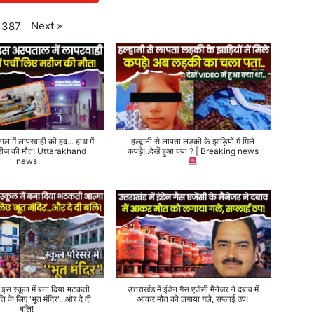
Next
»
387
ताल में लापरवाही की हद... हाथ में
हल्द्वानी से लापता लड़की के झाड़ियों में मिले
 मरीज की मौत! Uttarakhand
कपड़े!..देखें हुआ क्या ? | Breaking news
news
े इस स्कूल में बना दिया भटकती
उत्तराखंड में इंडेन गैस एजेंसी मैनेजर ने दबाव में
ति के लिए 'भूत मंदिर'...और दे दी
आकर मौत को लगाया गले, सप्लाई ठप!
बलि!