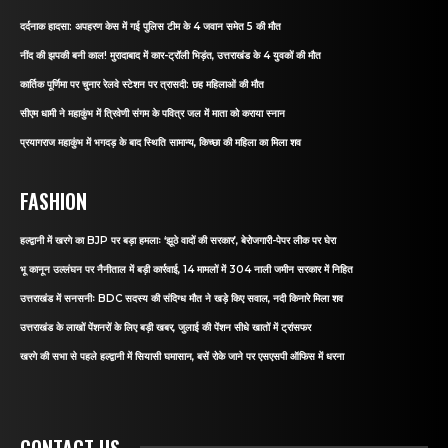
दर्दनाक हादसा: अपहरण केस में गई पुलिस टीम के 4 जवान समेत 5 की मौत
नींद की झपकी बनी काल! मुरादाबाद में कार-ट्रॉली भिड़ंत, उत्तराखंड के 4 युवकों की मौत
कार्तिक पूर्णिमा पर चुनार रेलवे स्टेशन पर त्रासदी: छह महिलाओं की मौत
सीएम धामी ने महाकुंभ में त्रिवेणी संगम के पवित्र जल में माता को कराया स्नान
प्रयागराज महाकुंभ में भगदड़ के बाद स्थिति सामान्य, किच्छा की महिला का मिला शव
FASHION
हल्द्वानी में खरगे का BJP पर बड़ा हमलाः ‘झूठे वादों की सरकार’, बेरोजगारी-पेपर लीक पर घेरा
भू कानून उल्लंघन पर नैनीताल में बड़ी कार्रवाई, 14 मामलों में 304 नाली जमीन सरकार में निहित
उत्तराखंड में सनसनीः BDC सदस्य की संदिग्ध मौत ने खड़े किए सवाल, नदी किनारे मिला शव
उत्तराखंड के लाखों पेंशनरों के लिए बड़ी खबर, जुलाई की पेंशन सीधे खातों में ट्रांसफर
खरगे की सभा से पहले हल्द्वानी में सियासी घमासान, बसें रोके जाने पर एसएसपी ऑफिस में धरना
CONTACT US