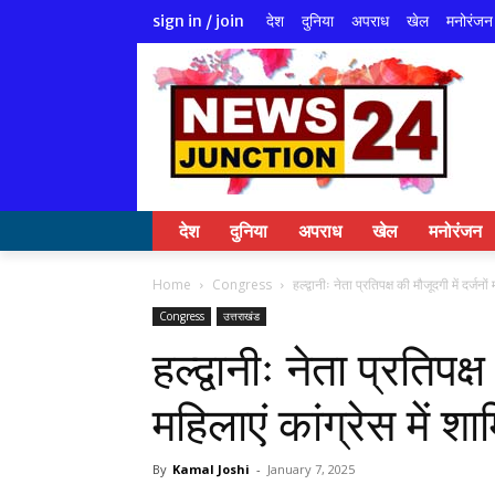
देश
दुनिया
अपराध
खेल
मनोरंजन
sign in / join
देश
दुनिया
अपराध
खेल
मनोरंजन
Home
Congress
हल्द्वानीः नेता प्रतिपक्ष की मौजूदगी में दर्जनों
Congress
उत्तराखंड
हल्द्वानीः नेता प्रतिपक्ष
महिलाएं कांग्रेस में श
By
Kamal Joshi
-
January 7, 2025