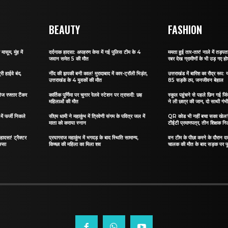
BEAUTY
FASHION
ासूम, मुंह में
दर्दनाक हादसा: अपहरण केस में गई पुलिस टीम के 4
ममता हुई तार-तार! नाले में तड़पता 
जवान समेत 5 की मौत
रबर देख ग्रामीणों के भी उड़ गए ह
री हाईवे बंद,
नींद की झपकी बनी काल! मुरादाबाद में कार-ट्रॉली भिड़ंत,
उत्तराखंड में बारिश का रौद्र रूप: य
उत्तराखंड के 4 युवकों की मौत
85 सड़कें ठप, जनजीवन बेहाल
ेज रफ्तार टैंकर
कार्तिक पूर्णिमा पर चुनार रेलवे स्टेशन पर त्रासदी: छह
स्कूल पहुंचने से पहले छिन गई जिं
महिलाओं की मौत
ने ली छात्र की जान, दो साथी गंभ
ं फर्जी निकले
सीएम धामी ने महाकुंभ में त्रिवेणी संगम के पवित्र जल में
QR कोड भी नहीं बचा सका खेल! जा
माता को कराया स्नान
टीईटी प्रमाणपत्र, तीन शिक्षक नि
हादसा! ट्रैक्टर
प्रयागराज महाकुंभ में भगदड़ के बाद स्थिति सामान्य,
वन टीम के पीछा करने के दौरान दर्
स्सा
किच्छा की महिला का मिला शव
चालक की मौत के बाद सड़क पर फू