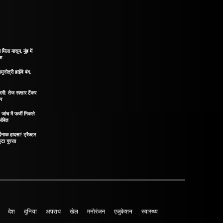
मिला मासूम, मुंह में
ोश
मुनोत्री हाईवे बंद,
दगी: तेज रफ्तार टैंकर
ीर
ंच में फर्जी निकले
लंबित
दनाक हादसा! ट्रैक्टर
टा गुस्सा
देश
दुनिया
अपराध
खेल
मनोरंजन
एजुकेशन
स्वास्थ्य