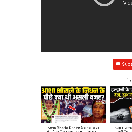
Subs
1
/
Asha Bhosle Death: कैसे हुआ आशा
हल्द्वानी अस्प
भोसले का निधन?BREAKING NEWS |
पर्ची लिए