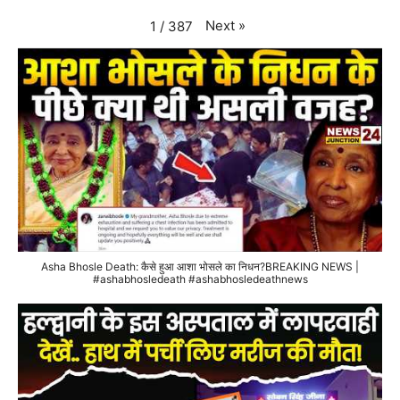
Next
»
1
/
387
Asha Bhosle Death: कैसे हुआ आशा भोसले का निधन?BREAKING NEWS |
#ashabhosledeath #ashabhosledeathnews