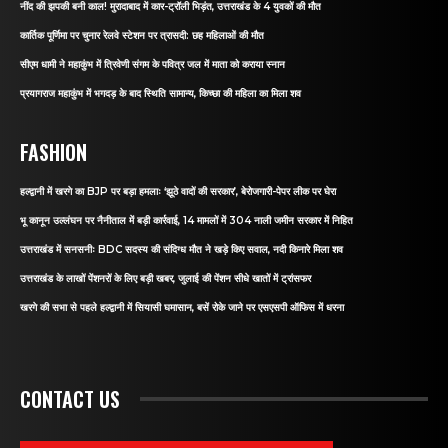
नींद की झपकी बनी काल! मुरादाबाद में कार-ट्रॉली भिड़ंत, उत्तराखंड के 4 युवकों की मौत
कार्तिक पूर्णिमा पर चुनार रेलवे स्टेशन पर त्रासदी: छह महिलाओं की मौत
सीएम धामी ने महाकुंभ में त्रिवेणी संगम के पवित्र जल में माता को कराया स्नान
प्रयागराज महाकुंभ में भगदड़ के बाद स्थिति सामान्य, किच्छा की महिला का मिला शव
FASHION
हल्द्वानी में खरगे का BJP पर बड़ा हमलाः ‘झूठे वादों की सरकार’, बेरोजगारी-पेपर लीक पर घेरा
भू कानून उल्लंघन पर नैनीताल में बड़ी कार्रवाई, 14 मामलों में 304 नाली जमीन सरकार में निहित
उत्तराखंड में सनसनीः BDC सदस्य की संदिग्ध मौत ने खड़े किए सवाल, नदी किनारे मिला शव
उत्तराखंड के लाखों पेंशनरों के लिए बड़ी खबर, जुलाई की पेंशन सीधे खातों में ट्रांसफर
खरगे की सभा से पहले हल्द्वानी में सियासी घमासान, बसें रोके जाने पर एसएसपी ऑफिस में धरना
CONTACT US