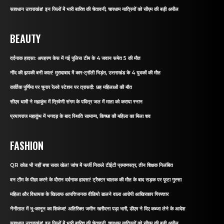
सावधान उत्तराखंड! इन जिलों में भारी बारिश की चेतावनी, चारधाम यात्रियों को सीएम की बड़ी अपील
BEAUTY
दर्दनाक हादसा: अपहरण केस में गई पुलिस टीम के 4 जवान समेत 5 की मौत
नींद की झपकी बनी काल! मुरादाबाद में कार-ट्रॉली भिड़ंत, उत्तराखंड के 4 युवकों की मौत
कार्तिक पूर्णिमा पर चुनार रेलवे स्टेशन पर त्रासदी: छह महिलाओं की मौत
सीएम धामी ने महाकुंभ में त्रिवेणी संगम के पवित्र जल में माता को कराया स्नान
प्रयागराज महाकुंभ में भगदड़ के बाद स्थिति सामान्य, किच्छा की महिला का मिला शव
FASHION
QR कोड भी नहीं बचा सका खेल! जांच में फर्जी निकले टीईटी प्रमाणपत्र, तीन शिक्षक निलंबित
वन टीम के पीछा करने के दौरान दर्दनाक हादसा! ट्रैक्टर चालक की मौत के बाद सड़क पर फूटा गुस्सा
महिला और विधायक के खिलाफ आपत्तिजनक वीडियो डालने वाला आरोपी आखिरकार गिरफ्तार
नैनीताल में भू-कानून का शिकंजा! अतिरिक्त जमीन खरीदना पड़ा भारी, डीएम ने दिए कब्जा लेने के आदेश
सावधान उत्तराखंड! इन जिलों में भारी बारिश की चेतावनी, चारधाम यात्रियों को सीएम की बड़ी अपील