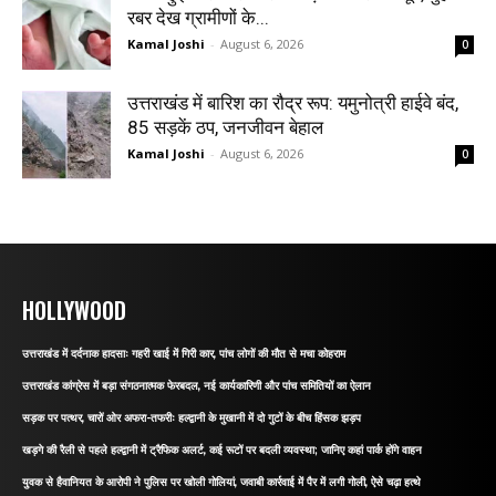
रबर देख ग्रामीणों के...
Kamal Joshi
-
August 6, 2026
0
उत्तराखंड में बारिश का रौद्र रूप: यमुनोत्री हाईवे बंद,
85 सड़कें ठप, जनजीवन बेहाल
Kamal Joshi
-
August 6, 2026
0
HOLLYWOOD
उत्तराखंड में दर्दनाक हादसाः गहरी खाई में गिरी कार, पांच लोगों की मौत से मचा कोहराम
उत्तराखंड कांग्रेस में बड़ा संगठनात्मक फेरबदल, नई कार्यकारिणी और पांच समितियों का ऐलान
सड़क पर पत्थर, चारों ओर अफरा-तफरीः हल्द्वानी के मुखानी में दो गुटों के बीच हिंसक झड़प
खड़गे की रैली से पहले हल्द्वानी में ट्रैफिक अलर्ट, कई रूटों पर बदली व्यवस्था; जानिए कहां पार्क होंगे वाहन
युवक से हैवानियत के आरोपी ने पुलिस पर खोली गोलियां, जवाबी कार्रवाई में पैर में लगी गोली, ऐसे चढ़ा हत्थे