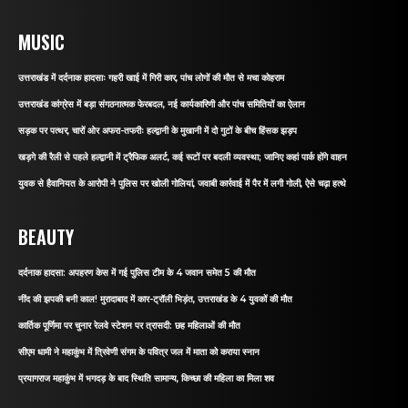
MUSIC
उत्तराखंड में दर्दनाक हादसाः गहरी खाई में गिरी कार, पांच लोगों की मौत से मचा कोहराम
उत्तराखंड कांग्रेस में बड़ा संगठनात्मक फेरबदल, नई कार्यकारिणी और पांच समितियों का ऐलान
सड़क पर पत्थर, चारों ओर अफरा-तफरीः हल्द्वानी के मुखानी में दो गुटों के बीच हिंसक झड़प
खड़गे की रैली से पहले हल्द्वानी में ट्रैफिक अलर्ट, कई रूटों पर बदली व्यवस्था; जानिए कहां पार्क होंगे वाहन
युवक से हैवानियत के आरोपी ने पुलिस पर खोली गोलियां, जवाबी कार्रवाई में पैर में लगी गोली, ऐसे चढ़ा हत्थे
BEAUTY
दर्दनाक हादसा: अपहरण केस में गई पुलिस टीम के 4 जवान समेत 5 की मौत
नींद की झपकी बनी काल! मुरादाबाद में कार-ट्रॉली भिड़ंत, उत्तराखंड के 4 युवकों की मौत
कार्तिक पूर्णिमा पर चुनार रेलवे स्टेशन पर त्रासदी: छह महिलाओं की मौत
सीएम धामी ने महाकुंभ में त्रिवेणी संगम के पवित्र जल में माता को कराया स्नान
प्रयागराज महाकुंभ में भगदड़ के बाद स्थिति सामान्य, किच्छा की महिला का मिला शव