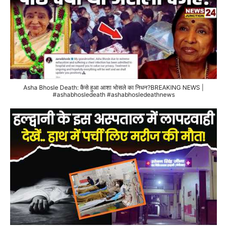
Asha Bhosle Death: कैसे हुआ आशा भोसले का निधन?BREAKING NEWS |
#ashabhosledeath #ashabhosledeathnews