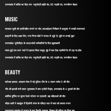
उत्तराखंड में बारिश का रौद्र रूप: यमुनोत्री हाईवे बंद, 85 सड़कें ठप, जनजीवन बेहाल
MUSIC
मतदाता सूची को त्रुटिरहित बनाने पर जोर, एसआईआर निरीक्षण में आयुक्त ने परखी व्यवस्थाएं
हल्द्वानी के लिए अहम दिन, नगर निगम बोर्ड ने जनता से जुड़े 15 मुद्दों पर लगाई मुहर
उत्तराखंडः यूपीसीएल के आउटसोर्स कर्मचारियों के लिए खुशखबरी
ममता हुई तार-तार! नाले में तड़पता मिला मासूम, मुंह में रबर देख ग्रामीणों के भी उड़ गए होश
उत्तराखंड में बारिश का रौद्र रूप: यमुनोत्री हाईवे बंद, 85 सड़कें ठप, जनजीवन बेहाल
BEAUTY
दर्दनाक हादसा: अपहरण केस में गई पुलिस टीम के 4 जवान समेत 5 की मौत
नींद की झपकी बनी काल! मुरादाबाद में कार-ट्रॉली भिड़ंत, उत्तराखंड के 4 युवकों की मौत
कार्तिक पूर्णिमा पर चुनार रेलवे स्टेशन पर त्रासदी: छह महिलाओं की मौत
सीएम धामी ने महाकुंभ में त्रिवेणी संगम के पवित्र जल में माता को कराया स्नान
प्रयागराज महाकुंभ में भगदड़ के बाद स्थिति सामान्य, किच्छा की महिला का मिला शव