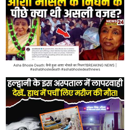
Asha Bhosle Death: कैसे हुआ आशा भोसले का निधन?BREAKING NEWS |
#ashabhosledeath #ashabhosledeathnews