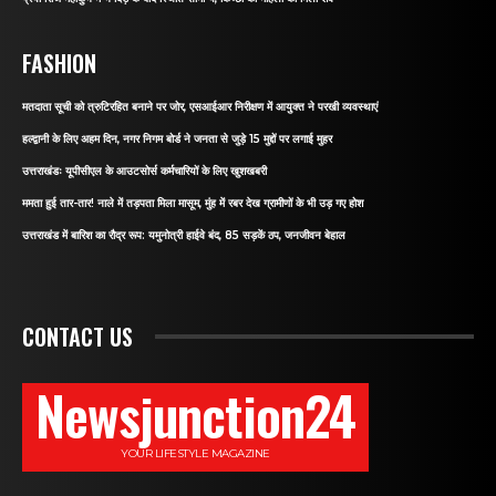
FASHION
मतदाता सूची को त्रुटिरहित बनाने पर जोर, एसआईआर निरीक्षण में आयुक्त ने परखी व्यवस्थाएं
हल्द्वानी के लिए अहम दिन, नगर निगम बोर्ड ने जनता से जुड़े 15 मुद्दों पर लगाई मुहर
उत्तराखंडः यूपीसीएल के आउटसोर्स कर्मचारियों के लिए खुशखबरी
ममता हुई तार-तार! नाले में तड़पता मिला मासूम, मुंह में रबर देख ग्रामीणों के भी उड़ गए होश
उत्तराखंड में बारिश का रौद्र रूप: यमुनोत्री हाईवे बंद, 85 सड़कें ठप, जनजीवन बेहाल
CONTACT US
Newsjunction24
YOUR LIFESTYLE MAGAZINE