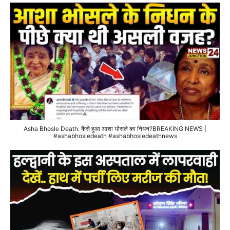
Asha Bhosle Death: कैसे हुआ आशा भोसले का निधन?BREAKING NEWS |
#ashabhosledeath #ashabhosledeathnews