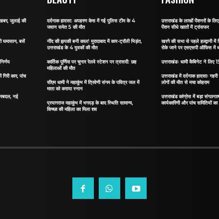
ी खबर, जुलाई की
दर्दनाक हादसा: अपहरण केस में गई पुलिस टीम के 4
उत्तराखंड के लाखों पेंशनरों के ल
जवान समेत 5 की मौत
पेंशन सीधे खातों में ट्रांसफर
सी घमासान, बसें
नींद की झपकी बनी काल! मुरादाबाद में कार-ट्रॉली भिड़ंत,
खरगे की सभा से पहले हल्द्वानी में
उत्तराखंड के 4 युवकों की मौत
रोके जाने पर एसएसपी ऑफिस में 
निर्णय
कार्तिक पूर्णिमा पर चुनार रेलवे स्टेशन पर त्रासदी: छह
उत्तराखंडः धामी कैबिनेट ने लिए 15
महिलाओं की मौत
ं गिरी कार, पांच
उत्तराखंड में दर्दनाक हादसाः गहरी 
सीएम धामी ने महाकुंभ में त्रिवेणी संगम के पवित्र जल में
लोगों की मौत से मचा कोहराम
माता को कराया स्नान
 फेरबदल, नई
उत्तराखंड कांग्रेस में बड़ा संगठ
प्रयागराज महाकुंभ में भगदड़ के बाद स्थिति सामान्य,
कार्यकारिणी और पांच समितियों क
किच्छा की महिला का मिला शव