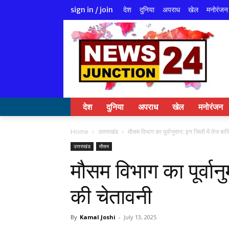
देश
दुनिया
अपराध
खेल
मनोरंजन
sign in / join
देश
दुनिया
अपराध
खेल
मनोरंजन
Home
उत्तराखंड
मौसम विभाग का पूर्वानुमान: इन जिलों में तेज बा
उत्तराखंड
मौसम
मौसम विभाग का पूर्वानु
की चेतावनी
By
Kamal Joshi
-
July 13, 2025