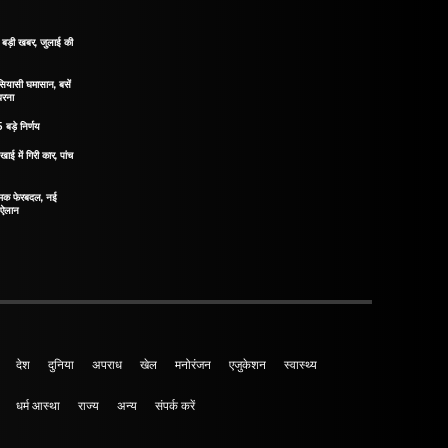
िए बड़ी खबर, जुलाई की
 सियासी घमासान, बसें
धरना
 बड़े निर्णय
खाई में गिरी कार, पांच
नात्मक फेरबदल, नई
ा ऐलान
देश
दुनिया
अपराध
खेल
मनोरंजन
एजुकेशन
स्वास्थ्य
धर्म आस्था
राज्य
अन्य
संपर्क करें