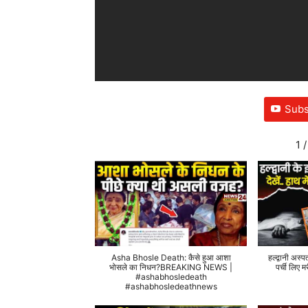
Subs
1
/
Asha Bhosle Death: कैसे हुआ आशा
हल्द्वानी अस्प
भोसले का निधन?BREAKING NEWS |
पर्ची लिए
#ashabhosledeath
#ashabhosledeathnews