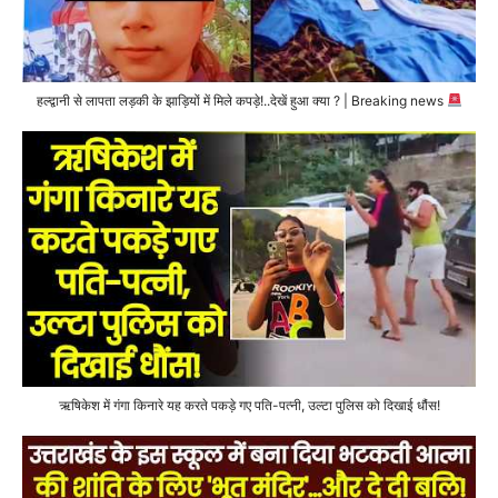
हल्द्वानी से लापता लड़की के झाड़ियों में मिले कपड़े!..देखें हुआ क्या ? | Breaking news
ऋषिकेश में गंगा किनारे यह करते पकड़े गए पति-पत्नी, उल्टा पुलिस को दिखाई धौंस!