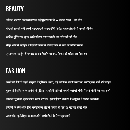
BEAUTY
दर्दनाक हादसा: अपहरण केस में गई पुलिस टीम के 4 जवान समेत 5 की मौत
नींद की झपकी बनी काल! मुरादाबाद में कार-ट्रॉली भिड़ंत, उत्तराखंड के 4 युवकों की मौत
कार्तिक पूर्णिमा पर चुनार रेलवे स्टेशन पर त्रासदी: छह महिलाओं की मौत
सीएम धामी ने महाकुंभ में त्रिवेणी संगम के पवित्र जल में माता को कराया स्नान
प्रयागराज महाकुंभ में भगदड़ के बाद स्थिति सामान्य, किच्छा की महिला का मिला शव
FASHION
खड़गे की रैली से पहले हल्द्वानी में ट्रैफिक अलर्ट, कई रूटों पर बदली व्यवस्था; जानिए कहां पार्क होंगे वाहन
युवक से हैवानियत के आरोपी ने पुलिस पर खोली गोलियां, जवाबी कार्रवाई में पैर में लगी गोली, ऐसे चढ़ा हत्थे
मतदाता सूची को त्रुटिरहित बनाने पर जोर, एसआईआर निरीक्षण में आयुक्त ने परखी व्यवस्थाएं
हल्द्वानी के लिए अहम दिन, नगर निगम बोर्ड ने जनता से जुड़े 15 मुद्दों पर लगाई मुहर
उत्तराखंडः यूपीसीएल के आउटसोर्स कर्मचारियों के लिए खुशखबरी