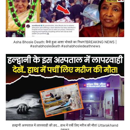
Asha Bhosle Death: कैसे हुआ आशा भोसले का निधन?BREAKING NEWS |
#ashabhosledeath #ashabhosledeathnews
हल्द्वानी अस्पताल में लापरवाही की हद... हाथ में पर्ची लिए मरीज की मौत! Uttarakhand
news