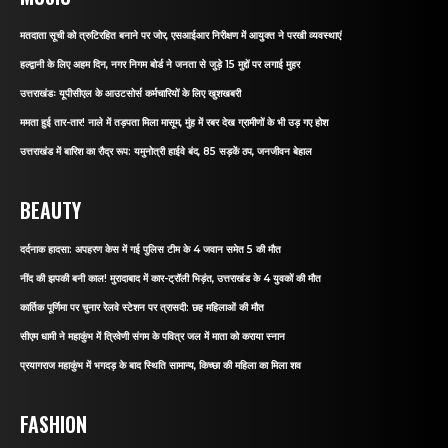
मतदाता सूची को त्रुटिरहित बनाने पर जोर, एसआईआर निरीक्षण में आयुक्त ने परखी व्यवस्थाएं
हल्द्वानी के लिए अहम दिन, नगर निगम बोर्ड ने जनता से जुड़े 15 मुद्दों पर लगाई मुहर
उत्तराखंडः यूपीसीएल के आउटसोर्स कर्मचारियों के लिए खुशखबरी
ममता हुई तार-तार! नाले में तड़पता मिला मासूम, मुंह में रबर देख ग्रामीणों के भी उड़ गए होश
उत्तराखंड में बारिश का रौद्र रूप: यमुनोत्री हाईवे बंद, 85 सड़कें ठप, जनजीवन बेहाल
BEAUTY
दर्दनाक हादसा: अपहरण केस में गई पुलिस टीम के 4 जवान समेत 5 की मौत
नींद की झपकी बनी काल! मुरादाबाद में कार-ट्रॉली भिड़ंत, उत्तराखंड के 4 युवकों की मौत
कार्तिक पूर्णिमा पर चुनार रेलवे स्टेशन पर त्रासदी: छह महिलाओं की मौत
सीएम धामी ने महाकुंभ में त्रिवेणी संगम के पवित्र जल में माता को कराया स्नान
प्रयागराज महाकुंभ में भगदड़ के बाद स्थिति सामान्य, किच्छा की महिला का मिला शव
FASHION