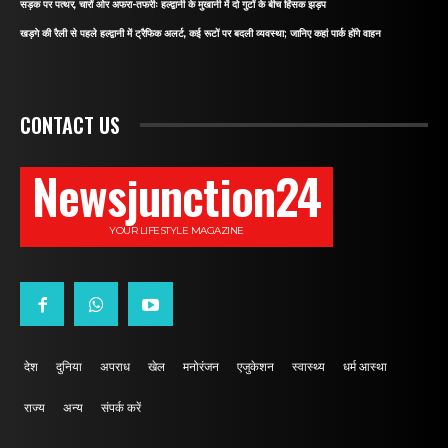
सड़क पर पत्थर, चारों ओर अफरा-तफरीः हल्द्वानी के मुखानी में दो गुटों के बीच हिंसक झड़प
खड़गे की रैली से पहले हल्द्वानी में ट्रैफिक अलर्ट, कई रूटों पर बदली व्यवस्था; जानिए कहां पार्क होंगे वाहन
CONTACT US
Newsjunction24
YOUR LIFESTYLE MAGAZINE
देश
दुनिया
अपराध
खेल
मनोरंजन
एजुकेशन
स्वास्थ्य
धर्म आस्था
राज्य
अन्य
संपर्क करें