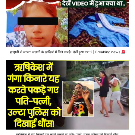
हल्द्वानी से लापता लड़की के झाड़ियों में मिले कपड़े!..देखें हुआ क्या ? | Breaking news
ऋषिकेश में गंगा किनारे यह करते पकड़े गए पति-पत्नी, उल्टा पुलिस को दिखाई धौंस!