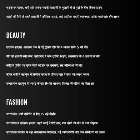
सड़क पर पत्थर, चारों ओर अफरा-तफरीः हल्द्वानी के मुखानी में दो गुटों के बीच हिंसक झड़प
खड़गे की रैली से पहले हल्द्वानी में ट्रैफिक अलर्ट, कई रूटों पर बदली व्यवस्था; जानिए कहां पार्क होंगे वाहन
BEAUTY
दर्दनाक हादसा: अपहरण केस में गई पुलिस टीम के 4 जवान समेत 5 की मौत
नींद की झपकी बनी काल! मुरादाबाद में कार-ट्रॉली भिड़ंत, उत्तराखंड के 4 युवकों की मौत
कार्तिक पूर्णिमा पर चुनार रेलवे स्टेशन पर त्रासदी: छह महिलाओं की मौत
सीएम धामी ने महाकुंभ में त्रिवेणी संगम के पवित्र जल में माता को कराया स्नान
प्रयागराज महाकुंभ में भगदड़ के बाद स्थिति सामान्य, किच्छा की महिला का मिला शव
FASHION
उत्तराखंडः धामी कैबिनेट ने लिए 15 बड़े निर्णय
उत्तराखंड में दर्दनाक हादसाः गहरी खाई में गिरी कार, पांच लोगों की मौत से मचा कोहराम
उत्तराखंड कांग्रेस में बड़ा संगठनात्मक फेरबदल, नई कार्यकारिणी और पांच समितियों का ऐलान