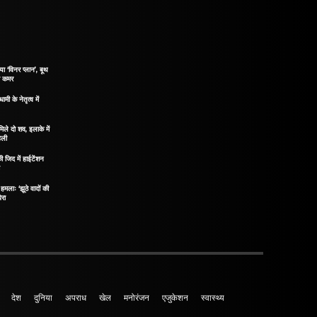
 ‘विनर प्लान’, बूथ
ी कमर
ामी के नेतृत्व में
िले दो शव, इलाके में
ेली
ी जिद में हाईटेंशन
़
हमलाः ‘झूठे वादों की
ेरा
देश
दुनिया
अपराध
खेल
मनोरंजन
एजुकेशन
स्वास्थ्य