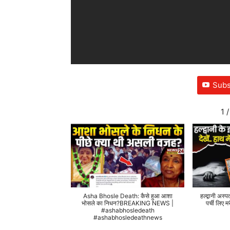
Subs
1
/
Asha Bhosle Death: कैसे हुआ आशा
हल्द्वानी अस्प
भोसले का निधन?BREAKING NEWS |
पर्ची लिए
#ashabhosledeath
#ashabhosledeathnews