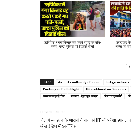
ऋषिकेश में गंगा किनारे यह करते पकड़े गए पति-
उत्तराखंड क
पत्नी, उल्टा पुलिस को दिखाई धौंस!
आत्मा की शां
1
/
TAGS
Airports Authority of India
Indigo Airlines
Pantnagar-Delhi Flight
Uttarakhand Air Services
उत्तराखंड हवाई सेवा
पंतनगर -देहरादून फ्लाइट
पंतनगर एयरपोर्ट
पं
Previous article
जेल में बंद हत्या के आरोपी ने पास की IIT की परीक्षा, हासिल 
ऑल इंडिया में 54वीं रैंक