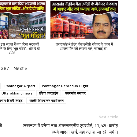
े इस स्कूल में बना दिया भटकती
उत्तराखंड में इंडेन गैस एजेंसी मैनेजर ने दबाव में
ति के लिए 'भूत मंदिर'...और दे दी
आकर मौत को लगाया गले, सप्लाई ठप!
बलि!
Next
»
387
Pantnagar Airport
Pantnagar-Dehradun Flight
Uttarakhand news
इंडिगो एयरलाइंस
उत्तराखंड समाचार
तनगर-दिल्ली फ्लाइट
भारतीय विमानपत्तन प्राधिकरण
Next article
की
लखनऊ में बनेगा नया अंतरराष्ट्रीय एयरपोर्ट, 11,520 करोड़
रुपये आएगा खर्च, यहां तलाश जा रही जमीन