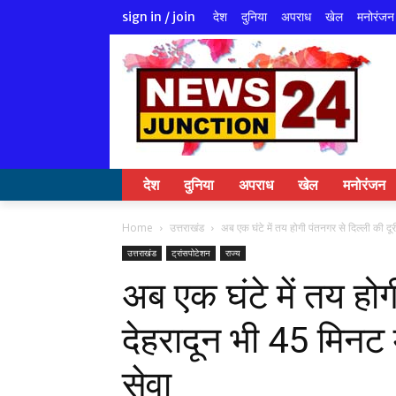
देश
दुनिया
अपराध
खेल
मनोरंजन
sign in / join
देश
दुनिया
अपराध
खेल
मनोरंजन
Home
उत्तराखंड
अब एक घंटे में तय होगी पंतनगर से दिल्ली की दूरी
उत्तराखंड
ट्रांसपोटेशन
राज्य
अब एक घंटे में तय होग
देहरादून भी 45 मिनट मे
सेवा