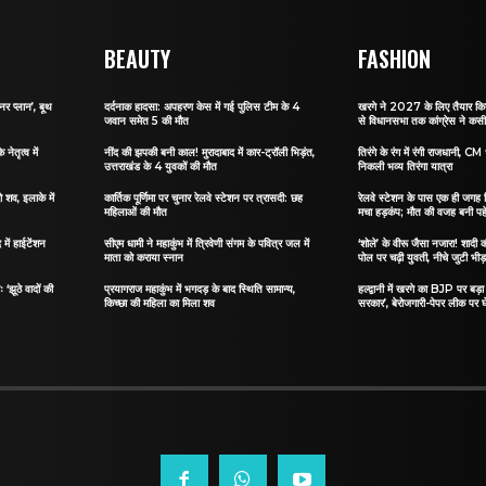
BEAUTY
FASHION
र प्लान’, बूथ
दर्दनाक हादसा: अपहरण केस में गई पुलिस टीम के 4
खरगे ने 2027 के लिए तैयार किया
जवान समेत 5 की मौत
से विधानसभा तक कांग्रेस ने कस
नेतृत्व में
नींद की झपकी बनी काल! मुरादाबाद में कार-ट्रॉली भिड़ंत,
तिरंगे के रंग में रंगी राजधानी, CM ध
उत्तराखंड के 4 युवकों की मौत
निकली भव्य तिरंगा यात्रा
 शव, इलाके में
कार्तिक पूर्णिमा पर चुनार रेलवे स्टेशन पर त्रासदी: छह
रेलवे स्टेशन के पास एक ही जगह म
महिलाओं की मौत
मचा हड़कंप; मौत की वजह बनी पह
में हाईटेंशन
सीएम धामी ने महाकुंभ में त्रिवेणी संगम के पवित्र जल में
‘शोले’ के वीरू जैसा नजारा! शादी क
माता को कराया स्नान
पोल पर चढ़ी युवती, नीचे जुटी भीड
 ‘झूठे वादों की
प्रयागराज महाकुंभ में भगदड़ के बाद स्थिति सामान्य,
हल्द्वानी में खरगे का BJP पर बड़ा 
किच्छा की महिला का मिला शव
सरकार’, बेरोजगारी-पेपर लीक पर घ