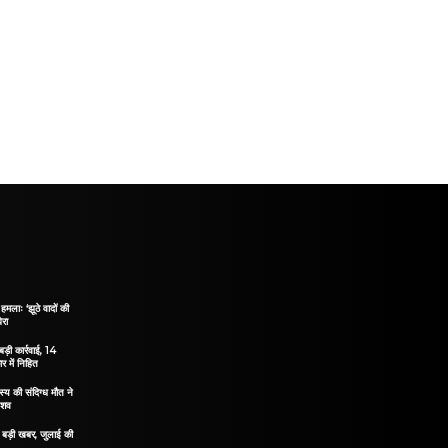
हमलाः ‘झूठे वादों की
ेरा
ड़ी कार्रवाई, 14
 में निहित
य की संदिग्ध मौत ने
 शव
िए बड़ी खबर, जुलाई की