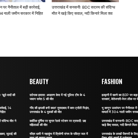
 पर नैनीताल में बड़ी कार्रवाई,
उत्तराखंड में सनसनीः BDC सदस्य की संदिग्ध
304 नाली जमीन सरकार में निहित
मौत ने खड़े किए सवाल, नदी किनारे मिला शव
BEAUTY
FASHION
 ‘झूठे वादों की
दर्दनाक हादसा: अपहरण केस में गई पुलिस टीम के 4
हल्द्वानी में खरगे का BJP पर बड़ा 
जवान समेत 5 की मौत
सरकार’, बेरोजगारी-पेपर लीक पर घ
ार्रवाई, 14
नींद की झपकी बनी काल! मुरादाबाद में कार-ट्रॉली भिड़ंत,
भू कानून उल्लंघन पर नैनीताल में ब
निहित
उत्तराखंड के 4 युवकों की मौत
मामलों में 304 नाली जमीन सरकार
संदिग्ध मौत ने
कार्तिक पूर्णिमा पर चुनार रेलवे स्टेशन पर त्रासदी: छह
उत्तराखंड में सनसनीः BDC सदस्
महिलाओं की मौत
खड़े किए सवाल, नदी किनारे मिला
ी खबर, जुलाई की
सीएम धामी ने महाकुंभ में त्रिवेणी संगम के पवित्र जल में
उत्तराखंड के लाखों पेंशनरों के ल
माता को कराया स्नान
पेंशन सीधे खातों में ट्रांसफर