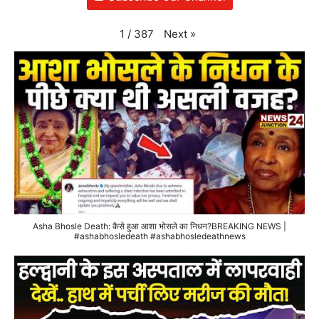
Next
»
1
/
387
Asha Bhosle Death: कैसे हुआ आशा भोसले का निधन?BREAKING NEWS |
#ashabhosledeath #ashabhosledeathnews