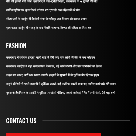
नींद की झपकी बनी काल! मुरादाबाद में कार-ट्रॉली भिड़ंत, उत्तराखंड के 4 युवकों की मौत
कार्तिक पूर्णिमा पर चुनार रेलवे स्टेशन पर त्रासदी: छह महिलाओं की मौत
सीएम धामी ने महाकुंभ में त्रिवेणी संगम के पवित्र जल में माता को कराया स्नान
प्रयागराज महाकुंभ में भगदड़ के बाद स्थिति सामान्य, किच्छा की महिला का मिला शव
FASHION
उत्तराखंड में दर्दनाक हादसाः गहरी खाई में गिरी कार, पांच लोगों की मौत से मचा कोहराम
उत्तराखंड कांग्रेस में बड़ा संगठनात्मक फेरबदल, नई कार्यकारिणी और पांच समितियों का ऐलान
सड़क पर पत्थर, चारों ओर अफरा-तफरीः हल्द्वानी के मुखानी में दो गुटों के बीच हिंसक झड़प
खड़गे की रैली से पहले हल्द्वानी में ट्रैफिक अलर्ट, कई रूटों पर बदली व्यवस्था; जानिए कहां पार्क होंगे वाहन
युवक से हैवानियत के आरोपी ने पुलिस पर खोली गोलियां, जवाबी कार्रवाई में पैर में लगी गोली, ऐसे चढ़ा हत्थे
CONTACT US