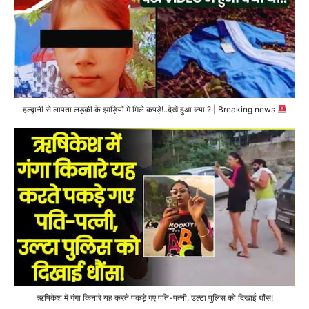
हल्द्वानी से लापता लड़की के झाड़ियों में मिले कपड़े!..देखें हुआ क्या ? | Breaking news
ऋषिकेश में गंगा किनारे यह करते पकड़े गए पति-पत्नी, उल्टा पुलिस को दिखाई धौंस!