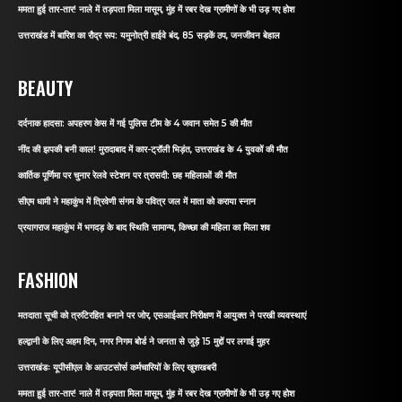
ममता हुई तार-तार! नाले में तड़पता मिला मासूम, मुंह में रबर देख ग्रामीणों के भी उड़ गए होश
उत्तराखंड में बारिश का रौद्र रूप: यमुनोत्री हाईवे बंद, 85 सड़कें ठप, जनजीवन बेहाल
BEAUTY
दर्दनाक हादसा: अपहरण केस में गई पुलिस टीम के 4 जवान समेत 5 की मौत
नींद की झपकी बनी काल! मुरादाबाद में कार-ट्रॉली भिड़ंत, उत्तराखंड के 4 युवकों की मौत
कार्तिक पूर्णिमा पर चुनार रेलवे स्टेशन पर त्रासदी: छह महिलाओं की मौत
सीएम धामी ने महाकुंभ में त्रिवेणी संगम के पवित्र जल में माता को कराया स्नान
प्रयागराज महाकुंभ में भगदड़ के बाद स्थिति सामान्य, किच्छा की महिला का मिला शव
FASHION
मतदाता सूची को त्रुटिरहित बनाने पर जोर, एसआईआर निरीक्षण में आयुक्त ने परखी व्यवस्थाएं
हल्द्वानी के लिए अहम दिन, नगर निगम बोर्ड ने जनता से जुड़े 15 मुद्दों पर लगाई मुहर
उत्तराखंडः यूपीसीएल के आउटसोर्स कर्मचारियों के लिए खुशखबरी
ममता हुई तार-तार! नाले में तड़पता मिला मासूम, मुंह में रबर देख ग्रामीणों के भी उड़ गए होश