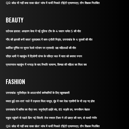
QR कोड भी नहीं बचा सका खेल! जांच में फर्जी निकले टीईटी प्रमाणपत्र, तीन शिक्षक निलंबित
BEAUTY
दर्दनाक हादसा: अपहरण केस में गई पुलिस टीम के 4 जवान समेत 5 की मौत
नींद की झपकी बनी काल! मुरादाबाद में कार-ट्रॉली भिड़ंत, उत्तराखंड के 4 युवकों की मौत
कार्तिक पूर्णिमा पर चुनार रेलवे स्टेशन पर त्रासदी: छह महिलाओं की मौत
सीएम धामी ने महाकुंभ में त्रिवेणी संगम के पवित्र जल में माता को कराया स्नान
प्रयागराज महाकुंभ में भगदड़ के बाद स्थिति सामान्य, किच्छा की महिला का मिला शव
FASHION
उत्तराखंडः यूपीसीएल के आउटसोर्स कर्मचारियों के लिए खुशखबरी
ममता हुई तार-तार! नाले में तड़पता मिला मासूम, मुंह में रबर देख ग्रामीणों के भी उड़ गए होश
उत्तराखंड में बारिश का रौद्र रूप: यमुनोत्री हाईवे बंद, 85 सड़कें ठप, जनजीवन बेहाल
स्कूल पहुंचने से पहले छिन गई जिंदगी: तेज रफ्तार टैंकर ने ली छात्र की जान, दो साथी गंभीर
QR कोड भी नहीं बचा सका खेल! जांच में फर्जी निकले टीईटी प्रमाणपत्र, तीन शिक्षक निलंबित