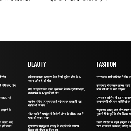
BEAUTY
FASHION
निर्णय
दर्दनाक हादसा: अपहरण केस में गई पुलिस टीम के 4
उत्तराखंडः धामी कैबिनेट ने लिए 15
जवान समेत 5 की मौत
ं गिरी कार, पांच
उत्तराखंड में दर्दनाक हादसाः गहरी 
नींद की झपकी बनी काल! मुरादाबाद में कार-ट्रॉली भिड़ंत,
लोगों की मौत से मचा कोहराम
उत्तराखंड के 4 युवकों की मौत
 फेरबदल, नई
उत्तराखंड कांग्रेस में बड़ा संगठ
कार्तिक पूर्णिमा पर चुनार रेलवे स्टेशन पर त्रासदी: छह
कार्यकारिणी और पांच समितियों क
महिलाओं की मौत
्द्वानी के
सड़क पर पत्थर, चारों ओर अफरा-तफ
सीएम धामी ने महाकुंभ में त्रिवेणी संगम के पवित्र जल में
मुखानी में दो गुटों के बीच हिंसक झ
माता को कराया स्नान
फिक अलर्ट, कई
खड़गे की रैली से पहले हल्द्वानी मे
क होंगे वाहन
प्रयागराज महाकुंभ में भगदड़ के बाद स्थिति सामान्य,
रूटों पर बदली व्यवस्था; जानिए कहा
किच्छा की महिला का मिला शव