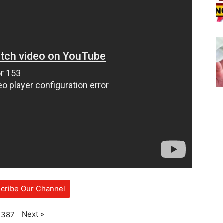
cribe Our Channel
Next
»
387