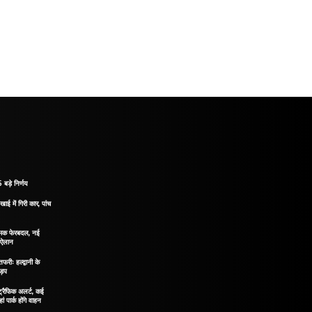
 बड़े निर्णय
खाई में गिरी कार, पांच
नात्मक फेरबदल, नई
ा ऐलान
रीः हल्द्वानी के
ड़प
ं ट्रैफिक अलर्ट, कई
ं पार्क होंगे वाहन