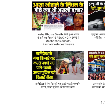
Asha Bhosle Death: कैसे हुआ आशा
हल्द्वानी अस्प
भोसले का निधन?BREAKING NEWS |
पर्ची लिए
#ashabhosledeath
#ashabhosledeathnews
ऋषिकेश में गंगा किनारे यह करते पकड़े गए पति-
उत्तराखंड क
पत्नी, उल्टा पुलिस को दिखाई धौंस!
आत्मा की शां
1
/