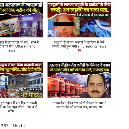
ताल में लापरवाही की हद... हाथ में
हल्द्वानी से लापता लड़की के झाड़ियों में मिले
 मरीज की मौत! Uttarakhand
कपड़े!..देखें हुआ क्या ? | Breaking news
news
े इस स्कूल में बना दिया भटकती
उत्तराखंड में इंडेन गैस एजेंसी मैनेजर ने दबाव में
ति के लिए 'भूत मंदिर'...और दे दी
आकर मौत को लगाया गले, सप्लाई ठप!
बलि!
Next
»
387