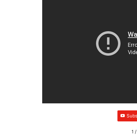
Subs
1
/