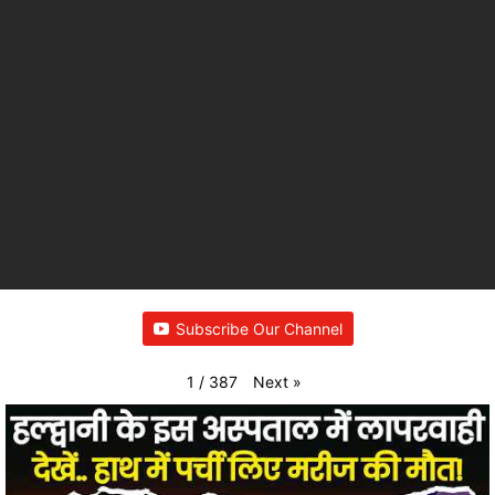
Subscribe Our Channel
Next
»
1
/
387