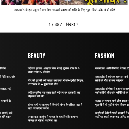
उत्तराखंड के इस स्कूल में बना दिया भटकती आत्मा की शांति के लिए 'भूत मंदिर'...और दे दी बलि!
Next
»
1
/
387
BEAUTY
FASHION
निर्णय
दर्दनाक हादसा: अपहरण केस में गई पुलिस टीम के 4
उत्तराखंडः धामी कैबिनेट ने लिए 15
जवान समेत 5 की मौत
ं गिरी कार, पांच
उत्तराखंड में दर्दनाक हादसाः गहरी 
नींद की झपकी बनी काल! मुरादाबाद में कार-ट्रॉली भिड़ंत,
लोगों की मौत से मचा कोहराम
उत्तराखंड के 4 युवकों की मौत
 फेरबदल, नई
उत्तराखंड कांग्रेस में बड़ा संगठ
कार्तिक पूर्णिमा पर चुनार रेलवे स्टेशन पर त्रासदी: छह
कार्यकारिणी और पांच समितियों क
महिलाओं की मौत
्द्वानी के
सड़क पर पत्थर, चारों ओर अफरा-तफ
सीएम धामी ने महाकुंभ में त्रिवेणी संगम के पवित्र जल में
मुखानी में दो गुटों के बीच हिंसक झ
माता को कराया स्नान
फिक अलर्ट, कई
खड़गे की रैली से पहले हल्द्वानी मे
क होंगे वाहन
प्रयागराज महाकुंभ में भगदड़ के बाद स्थिति सामान्य,
रूटों पर बदली व्यवस्था; जानिए कहा
किच्छा की महिला का मिला शव