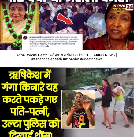
Asha Bhosle Death: कैसे हुआ आशा भोसले का निधन?BREAKING NEWS |
#ashabhosledeath #ashabhosledeathnews