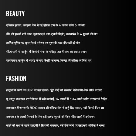
BEAUTY
दर्दनाक हादसा: अपहरण केस में गई पुलिस टीम के 4 जवान समेत 5 की मौत
नींद की झपकी बनी काल! मुरादाबाद में कार-ट्रॉली भिड़ंत, उत्तराखंड के 4 युवकों की मौत
कार्तिक पूर्णिमा पर चुनार रेलवे स्टेशन पर त्रासदी: छह महिलाओं की मौत
सीएम धामी ने महाकुंभ में त्रिवेणी संगम के पवित्र जल में माता को कराया स्नान
प्रयागराज महाकुंभ में भगदड़ के बाद स्थिति सामान्य, किच्छा की महिला का मिला शव
FASHION
हल्द्वानी में खरगे का BJP पर बड़ा हमलाः ‘झूठे वादों की सरकार’, बेरोजगारी-पेपर लीक पर घेरा
भू कानून उल्लंघन पर नैनीताल में बड़ी कार्रवाई, 14 मामलों में 304 नाली जमीन सरकार में निहित
उत्तराखंड में सनसनीः BDC सदस्य की संदिग्ध मौत ने खड़े किए सवाल, नदी किनारे मिला शव
उत्तराखंड के लाखों पेंशनरों के लिए बड़ी खबर, जुलाई की पेंशन सीधे खातों में ट्रांसफर
खरगे की सभा से पहले हल्द्वानी में सियासी घमासान, बसें रोके जाने पर एसएसपी ऑफिस में धरना