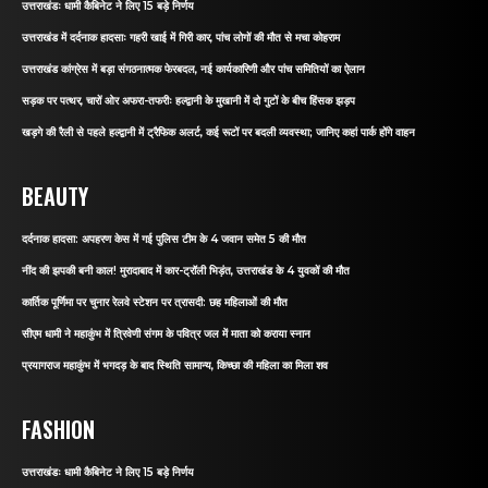
उत्तराखंडः धामी कैबिनेट ने लिए 15 बड़े निर्णय
उत्तराखंड में दर्दनाक हादसाः गहरी खाई में गिरी कार, पांच लोगों की मौत से मचा कोहराम
उत्तराखंड कांग्रेस में बड़ा संगठनात्मक फेरबदल, नई कार्यकारिणी और पांच समितियों का ऐलान
सड़क पर पत्थर, चारों ओर अफरा-तफरीः हल्द्वानी के मुखानी में दो गुटों के बीच हिंसक झड़प
खड़गे की रैली से पहले हल्द्वानी में ट्रैफिक अलर्ट, कई रूटों पर बदली व्यवस्था; जानिए कहां पार्क होंगे वाहन
BEAUTY
दर्दनाक हादसा: अपहरण केस में गई पुलिस टीम के 4 जवान समेत 5 की मौत
नींद की झपकी बनी काल! मुरादाबाद में कार-ट्रॉली भिड़ंत, उत्तराखंड के 4 युवकों की मौत
कार्तिक पूर्णिमा पर चुनार रेलवे स्टेशन पर त्रासदी: छह महिलाओं की मौत
सीएम धामी ने महाकुंभ में त्रिवेणी संगम के पवित्र जल में माता को कराया स्नान
प्रयागराज महाकुंभ में भगदड़ के बाद स्थिति सामान्य, किच्छा की महिला का मिला शव
FASHION
उत्तराखंडः धामी कैबिनेट ने लिए 15 बड़े निर्णय