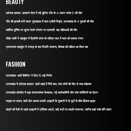
BEAUTY
दर्दनाक हादसा: अपहरण केस में गई पुलिस टीम के 4 जवान समेत 5 की मौत
नींद की झपकी बनी काल! मुरादाबाद में कार-ट्रॉली भिड़ंत, उत्तराखंड के 4 युवकों की मौत
कार्तिक पूर्णिमा पर चुनार रेलवे स्टेशन पर त्रासदी: छह महिलाओं की मौत
सीएम धामी ने महाकुंभ में त्रिवेणी संगम के पवित्र जल में माता को कराया स्नान
प्रयागराज महाकुंभ में भगदड़ के बाद स्थिति सामान्य, किच्छा की महिला का मिला शव
FASHION
उत्तराखंडः धामी कैबिनेट ने लिए 15 बड़े निर्णय
उत्तराखंड में दर्दनाक हादसाः गहरी खाई में गिरी कार, पांच लोगों की मौत से मचा कोहराम
उत्तराखंड कांग्रेस में बड़ा संगठनात्मक फेरबदल, नई कार्यकारिणी और पांच समितियों का ऐलान
सड़क पर पत्थर, चारों ओर अफरा-तफरीः हल्द्वानी के मुखानी में दो गुटों के बीच हिंसक झड़प
खड़गे की रैली से पहले हल्द्वानी में ट्रैफिक अलर्ट, कई रूटों पर बदली व्यवस्था; जानिए कहां पार्क होंगे वाहन