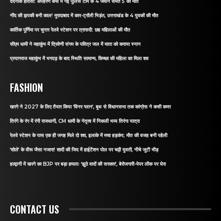
दर्दनाक हादसा: अपहरण केस में गई पुलिस टीम के 4 जवान समेत 5 की मौत
नींद की झपकी बनी काल! मुरादाबाद में कार-ट्रॉली भिड़ंत, उत्तराखंड के 4 युवकों की मौत
कार्तिक पूर्णिमा पर चुनार रेलवे स्टेशन पर त्रासदी: छह महिलाओं की मौत
सीएम धामी ने महाकुंभ में त्रिवेणी संगम के पवित्र जल में माता को कराया स्नान
प्रयागराज महाकुंभ में भगदड़ के बाद स्थिति सामान्य, किच्छा की महिला का मिला शव
FASHION
खरगे ने 2027 के लिए तैयार किया ‘विनर प्लान’, बूथ से विधानसभा तक कांग्रेस ने कसी कमर
तिरंगे के रंग में रंगी राजधानी, CM धामी के नेतृत्व में निकली भव्य तिरंगा यात्रा
रेलवे स्टेशन के पास एक ही जगह मिले दो शव, इलाके में मचा हड़कंप; मौत की वजह बनी पहेली
‘शोले’ के वीरू जैसा नजारा! शादी की जिद में हाईटेंशन पोल पर चढ़ी युवती, नीचे जुटी भीड़
हल्द्वानी में खरगे का BJP पर बड़ा हमलाः ‘झूठे वादों की सरकार’, बेरोजगारी-पेपर लीक पर घेरा
CONTACT US