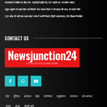
उत्तराखंड में बारिश का रौद्र रूप: यमुनोत्री हाईवे बंद, 85 सड़कें ठप, जनजीवन बेहाल
स्कूल पहुंचने से पहले छिन गई जिंदगी: तेज रफ्तार टैंकर ने ली छात्र की जान, दो साथी गंभीर
QR कोड भी नहीं बचा सका खेल! जांच में फर्जी निकले टीईटी प्रमाणपत्र, तीन शिक्षक निलंबित
CONTACT US
Newsjunction24
YOUR LIFESTYLE MAGAZINE
देश
दुनिया
अपराध
खेल
मनोरंजन
एजुकेशन
स्वास्थ्य
धर्म आस्था
राज्य
अन्य
संपर्क करें