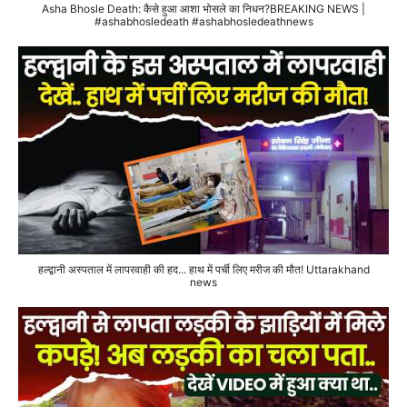
Asha Bhosle Death: कैसे हुआ आशा भोसले का निधन?BREAKING NEWS |
#ashabhosledeath #ashabhosledeathnews
हल्द्वानी अस्पताल में लापरवाही की हद... हाथ में पर्ची लिए मरीज की मौत! Uttarakhand
news