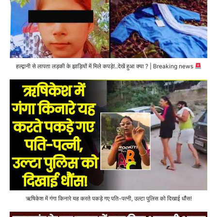
हल्द्वानी से लापता लड़की के झाड़ियों में मिले कपड़े!..देखें हुआ क्या ? | Breaking news
ऋषिकेश में गंगा किनारे यह करते पकड़े गए पति-पत्नी, उल्टा पुलिस को दिखाई धौंस!