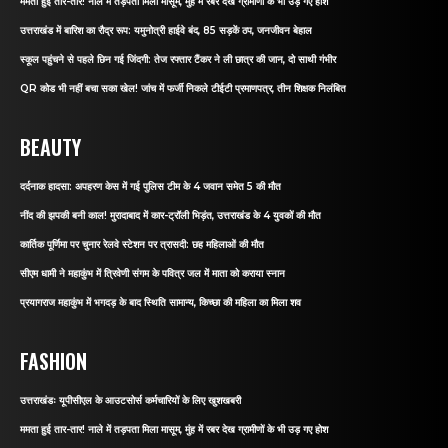
ममता हुई तार-तार! नाले में तड़पता मिला मासूम, मुंह में रबर देख ग्रामीणों के भी उड़ गए होश
उत्तराखंड में बारिश का रौद्र रूप: यमुनोत्री हाईवे बंद, 85 सड़कें ठप, जनजीवन बेहाल
स्कूल पहुंचने से पहले छिन गई जिंदगी: तेज रफ्तार टैंकर ने ली छात्र की जान, दो साथी गंभीर
QR कोड भी नहीं बचा सका खेल! जांच में फर्जी निकले टीईटी प्रमाणपत्र, तीन शिक्षक निलंबित
BEAUTY
दर्दनाक हादसा: अपहरण केस में गई पुलिस टीम के 4 जवान समेत 5 की मौत
नींद की झपकी बनी काल! मुरादाबाद में कार-ट्रॉली भिड़ंत, उत्तराखंड के 4 युवकों की मौत
कार्तिक पूर्णिमा पर चुनार रेलवे स्टेशन पर त्रासदी: छह महिलाओं की मौत
सीएम धामी ने महाकुंभ में त्रिवेणी संगम के पवित्र जल में माता को कराया स्नान
प्रयागराज महाकुंभ में भगदड़ के बाद स्थिति सामान्य, किच्छा की महिला का मिला शव
FASHION
उत्तराखंडः यूपीसीएल के आउटसोर्स कर्मचारियों के लिए खुशखबरी
ममता हुई तार-तार! नाले में तड़पता मिला मासूम, मुंह में रबर देख ग्रामीणों के भी उड़ गए होश