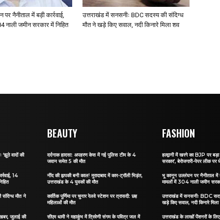
 पर नैनीताल में बड़ी कार्रवाई,
उत्तराखंड में सनसनीः BDC सदस्य की संदिग्ध
304 नाली जमीन सरकार में निहित
मौत ने खड़े किए सवाल, नदी किनारे मिला शव
BEAUTY
FASHION
 ‘झूठे वादों की
दर्दनाक हादसा: अपहरण केस में गई पुलिस टीम के 4
हल्द्वानी में खरगे का BJP पर बड़ा 
जवान समेत 5 की मौत
सरकार’, बेरोजगारी-पेपर लीक पर घ
ार्रवाई, 14
नींद की झपकी बनी काल! मुरादाबाद में कार-ट्रॉली भिड़ंत,
भू कानून उल्लंघन पर नैनीताल में ब
निहित
उत्तराखंड के 4 युवकों की मौत
मामलों में 304 नाली जमीन सरकार
संदिग्ध मौत ने
कार्तिक पूर्णिमा पर चुनार रेलवे स्टेशन पर त्रासदी: छह
उत्तराखंड में सनसनीः BDC सदस्
महिलाओं की मौत
खड़े किए सवाल, नदी किनारे मिला
ी खबर, जुलाई की
सीएम धामी ने महाकुंभ में त्रिवेणी संगम के पवित्र जल में
उत्तराखंड के लाखों पेंशनरों के ल