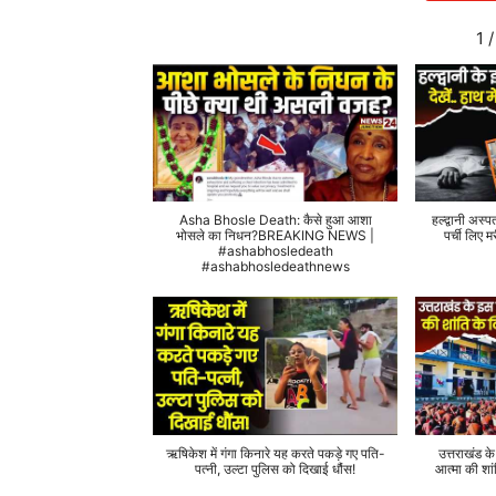
1
/
Asha Bhosle Death: कैसे हुआ आशा
हल्द्वानी अस्प
भोसले का निधन?BREAKING NEWS |
पर्ची लिए
#ashabhosledeath
#ashabhosledeathnews
ऋषिकेश में गंगा किनारे यह करते पकड़े गए पति-
उत्तराखंड क
पत्नी, उल्टा पुलिस को दिखाई धौंस!
आत्मा की शां