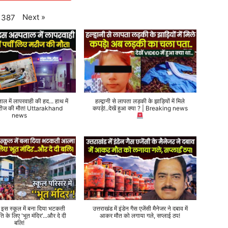
Next
»
387
ताल में लापरवाही की हद... हाथ में
हल्द्वानी से लापता लड़की के झाड़ियों में मिले
 मरीज की मौत! Uttarakhand
कपड़े!..देखें हुआ क्या ? | Breaking news
news
े इस स्कूल में बना दिया भटकती
उत्तराखंड में इंडेन गैस एजेंसी मैनेजर ने दबाव में
ति के लिए 'भूत मंदिर'...और दे दी
आकर मौत को लगाया गले, सप्लाई ठप!
बलि!