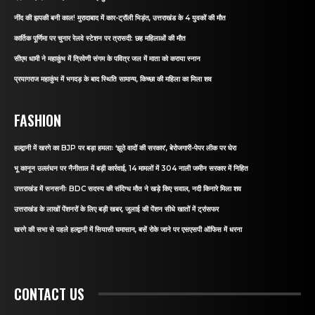
नींद की झपकी बनी काल! मुरादाबाद में कार-ट्रॉली भिड़ंत, उत्तराखंड के 4 युवकों की मौत
कार्तिक पूर्णिमा पर चुनार रेलवे स्टेशन पर त्रासदी: छह महिलाओं की मौत
सीएम धामी ने महाकुंभ में त्रिवेणी संगम के पवित्र जल में माता को कराया स्नान
प्रयागराज महाकुंभ में भगदड़ के बाद स्थिति सामान्य, किच्छा की महिला का मिला शव
FASHION
हल्द्वानी में खरगे का BJP पर बड़ा हमलाः ‘झूठे वादों की सरकार’, बेरोजगारी-पेपर लीक पर घेरा
भू कानून उल्लंघन पर नैनीताल में बड़ी कार्रवाई, 14 मामलों में 304 नाली जमीन सरकार में निहित
उत्तराखंड में सनसनीः BDC सदस्य की संदिग्ध मौत ने खड़े किए सवाल, नदी किनारे मिला शव
उत्तराखंड के लाखों पेंशनरों के लिए बड़ी खबर, जुलाई की पेंशन सीधे खातों में ट्रांसफर
खरगे की सभा से पहले हल्द्वानी में सियासी घमासान, बसें रोके जाने पर एसएसपी ऑफिस में धरना
CONTACT US