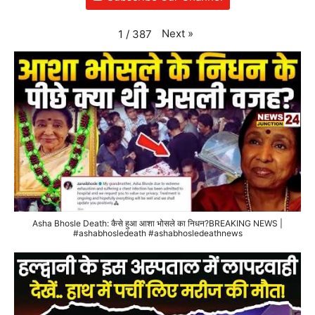
Next
»
1
/
387
Asha Bhosle Death: कैसे हुआ आशा भोसले का निधन?BREAKING NEWS |
#ashabhosledeath #ashabhosledeathnews