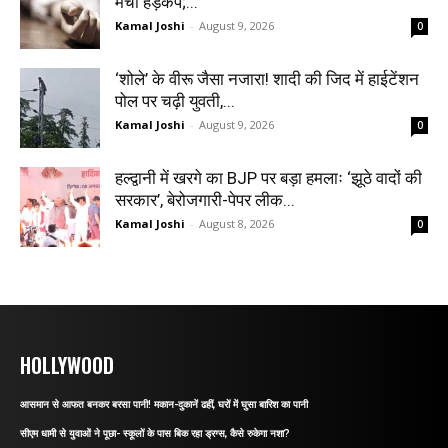
मचा हड़कंप;...
Kamal Joshi
-
August 9, 2026
0
‘शोले’ के वीरू जैसा नजारा! शादी की जिद में हाईटेंशन
पोल पर चढ़ी युवती,...
Kamal Joshi
-
August 9, 2026
0
हल्द्वानी में खरगे का BJP पर बड़ा हमलाः ‘झूठे वादों की
सरकार’, बेरोजगारी-पेपर लीक...
Kamal Joshi
-
August 8, 2026
0
HOLLYWOOD
आसमान से आफत बनकर बरसा पानी! मकान-दुकानें ढहीं, घरों में घुसा बारिश का पानी
सीएम धामी से युवाओं ने पूछा- स्कूलों के पास बिक रहा ड्रग्स, कैसे रुकेगा नशा?