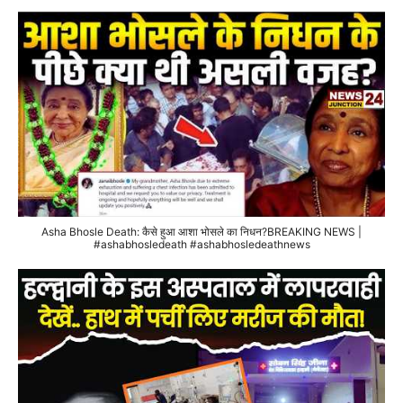
Asha Bhosle Death: कैसे हुआ आशा भोसले का निधन?BREAKING NEWS |
#ashabhosledeath #ashabhosledeathnews