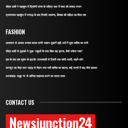
सीएम धामी ने महाकुंभ में त्रिवेणी संगम के पवित्र जल में माता को कराया स्नान
प्रयागराज महाकुंभ में भगदड़ के बाद स्थिति सामान्य, किच्छा की महिला का मिला शव
FASHION
आसमान से आफत बनकर बरसा पानी! मकान-दुकानें ढहीं, घरों में घुसा बारिश का पानी
सीएम धामी से युवाओं ने पूछा- स्कूलों के पास बिक रहा ड्रग्स, कैसे रुकेगा नशा?
एक के बाद एक भूकंप के झटके! उत्तरकाशी से टिहरी तक कांपी धरती, सहमे लोग
मानसून का रौद्र रूप! पहाड़ से मैदान तक भारी बारिश का खतरा, कई राज्यों में बाढ़ जैसे हालात
उत्तराखंडः समूह ‘घ’ से कनिष्ठ सहायक बनने का रास्ता साफ
CONTACT US
Newsjunction24