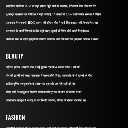
हल्द्वानी में खरगे का BJP पर बड़ा हमलाः ‘झूठे वादों की सरकार’, बेरोजगारी-पेपर लीक पर घेरा
भू कानून उल्लंघन पर नैनीताल में बड़ी कार्रवाई, 14 मामलों में 304 नाली जमीन सरकार में निहित
उत्तराखंड में सनसनीः BDC सदस्य की संदिग्ध मौत ने खड़े किए सवाल, नदी किनारे मिला शव
उत्तराखंड के लाखों पेंशनरों के लिए बड़ी खबर, जुलाई की पेंशन सीधे खातों में ट्रांसफर
खरगे की सभा से पहले हल्द्वानी में सियासी घमासान, बसें रोके जाने पर एसएसपी ऑफिस में धरना
BEAUTY
दर्दनाक हादसा: अपहरण केस में गई पुलिस टीम के 4 जवान समेत 5 की मौत
नींद की झपकी बनी काल! मुरादाबाद में कार-ट्रॉली भिड़ंत, उत्तराखंड के 4 युवकों की मौत
कार्तिक पूर्णिमा पर चुनार रेलवे स्टेशन पर त्रासदी: छह महिलाओं की मौत
सीएम धामी ने महाकुंभ में त्रिवेणी संगम के पवित्र जल में माता को कराया स्नान
प्रयागराज महाकुंभ में भगदड़ के बाद स्थिति सामान्य, किच्छा की महिला का मिला शव
FASHION